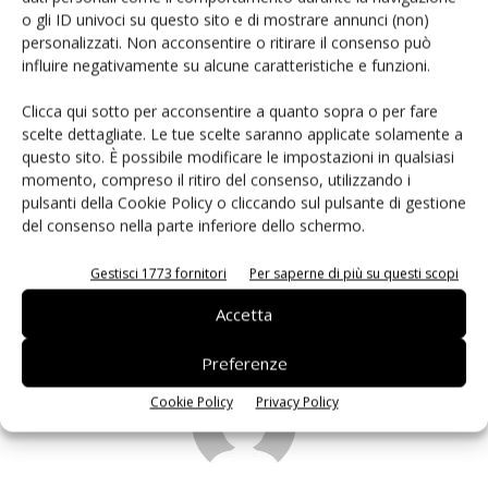
Maurizio Martina
Ministero agricoltura
Secondo Scanavino
o gli ID univoci su questo sito e di mostrare annunci (non)
Tristeza
personalizzati. Non acconsentire o ritirare il consenso può
influire negativamente su alcune caratteristiche e funzioni.
Clicca qui sotto per acconsentire a quanto sopra o per fare
scelte dettagliate. Le tue scelte saranno applicate solamente a
questo sito. È possibile modificare le impostazioni in qualsiasi
Facebook
Twitter
Linkedin
momento, compreso il ritiro del consenso, utilizzando i
pulsanti della Cookie Policy o cliccando sul pulsante di gestione
Articolo precedente
Prossimo articolo
del consenso nella parte inferiore dello schermo.
Michele Odorizzi riconfermato
Non farti sfuggire questa
presidente di Melinda
offerta unica per il Natale
Gestisci 1773 fornitori
Per saperne di più su questi scopi
2015!
Accetta
Preferenze
Cookie Policy
Privacy Policy