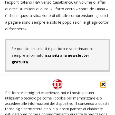
l’export italiano F&V verso Casablanca, un volume di affari
di oltre 30 milioni di euro. «Il fatto certo – conclude Diana –
è che in questa situazione di difficile comprensione gli unici
a pagare sono sempre e solo le popolazioni e gli agricoltori
di frontiera».
Se questo articolo ti è piaciuto e vuoi rimanere
sempre informato
iscriviti alla newsletter
gratuita
.
TAGS
Agrinsieme
agrumi
agrumi di Sicilia
Alleanza delle Cooperative Agroalimentari
Cia
Citrus black spot
Per fornire le migliori esperienze, noi e i nostri partner
utilizziamo tecnologie come i cookie per memorizzare e/o
Citrus greening
Confagricoltura
Copagri
accedere alle informazioni del dispositivo. Il consenso a queste
Corte di Giustizia Europea
Distretto agrumi di Sicilia
tecnologie permetterà a noi e ai nostri partner di elaborare
embargo russo
embargo russo alla Turchia
Gerardo Diana
dati personali come il comportamento durante la navigazione