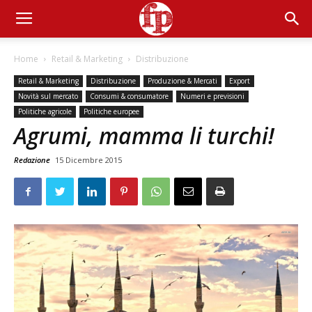
Home
Retail & Marketing
Distribuzione
Retail & Marketing
Distribuzione
Produzione & Mercati
Export
Novità sul mercato
Consumi & consumatore
Numeri e previsioni
Politiche agricole
Politiche europee
Agrumi, mamma li turchi!
Redazione
15 Dicembre 2015