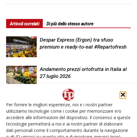
Articoli correlati
Di più dello stesso autore
Despar Express (Ergon) tra sfuso
premium e ready-to-eat #Repartofresh
Andamento prezzi ortofrutta in Italia al
27 luglio 2026
Sainsbury’s: i prodotti stagionali in
Per fornire le migliori esperienze, noi e i nostri partner
edizione limitata
utilizziamo tecnologie come i cookie per memorizzare e/o
accedere alle informazioni del dispositivo. Il consenso a queste
tecnologie permetterà a noi e ai nostri partner di elaborare
dati personali come il comportamento durante la navigazione
o gli ID univoci su questo sito e di mostrare annunci (non)