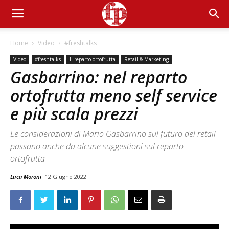
Home
Video
#freshtalks
Video
#freshtalks
Il reparto ortofrutta
Retail & Marketing
Gasbarrino: nel reparto
ortofrutta meno self service
e più scala prezzi
Le considerazioni di Mario Gasbarrino sul futuro del retail
passano anche da alcune suggestioni sul reparto
ortofrutta
Luca Moroni
12 Giugno 2022