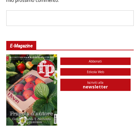
mio prossimo commento.
E-Magazine
Abbonati
Edicola Web
Iscriviti alla
newsletter