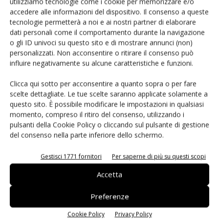
utilizziamo tecnologie come i cookie per memorizzare e/o
accedere alle informazioni del dispositivo. Il consenso a queste
tecnologie permetterà a noi e ai nostri partner di elaborare
dati personali come il comportamento durante la navigazione
o gli ID univoci su questo sito e di mostrare annunci (non)
personalizzati. Non acconsentire o ritirare il consenso può
influire negativamente su alcune caratteristiche e funzioni.
Daniele Colombo
Clicca qui sotto per acconsentire a quanto sopra o per fare
scelte dettagliate. Le tue scelte saranno applicate solamente a
questo sito. È possibile modificare le impostazioni in qualsiasi
momento, compreso il ritiro del consenso, utilizzando i
Articoli correlati
Di più dello stesso autore
pulsanti della Cookie Policy o cliccando sul pulsante di gestione
del consenso nella parte inferiore dello schermo.
Despar Express (Ergon) tra sfuso
Gestisci 1771 fornitori
Per saperne di più su questi scopi
premium e ready-to-eat #Repartofresh
Accetta
Andamento prezzi ortofrutta in Italia al
Preferenze
27 luglio 2026
Cookie Policy
Privacy Policy