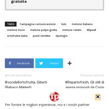
gratuita
.
TAGS
Campagna comunicazione
Gdo
melone italiano
melone liscio
melone polpa gialla
melone retato
Mipaaf
ortofrutta italia
punti vendita
tipologie
Facebook
Twitter
Articolo precedente
Prossimo articolo
#vocidellortofrutta, Giberti
#Repartofresh, Gli stili di
(Babaco Market):
spesa proposti da Coop
“Combattiamo lo spreco e con
Lombardia
prezzi più bassi del 30%”
Per fornire le migliori esperienze, noi e i nostri partner