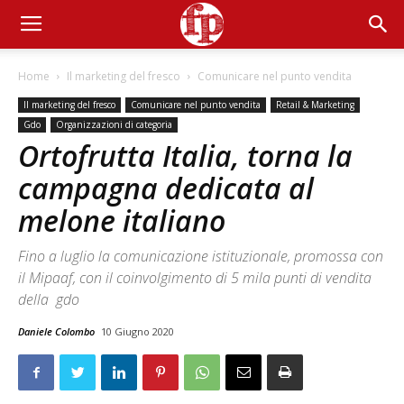
Home
Il marketing del fresco
Comunicare nel punto vendita
Il marketing del fresco
Comunicare nel punto vendita
Retail & Marketing
Gdo
Organizzazioni di categoria
Ortofrutta Italia, torna la
campagna dedicata al
melone italiano
Fino a luglio la comunicazione istituzionale, promossa con
il Mipaaf, con il coinvolgimento di 5 mila punti di vendita
della gdo
Daniele Colombo
10 Giugno 2020