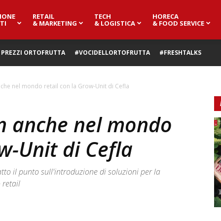
IONE
RETAIL
TECH
HORECA
TI
& MARKETING
& LOGISTICA
& FOOD SERVICE
PREZZI ORTOFRUTTA
#VOCIDELLORTOFRUTTA
#FRESHTALKS
che nel mondo retail con la Grow-Unit di Cefla
n anche nel mondo
w-Unit di Cefla
to il punto sull'introduzione di soluzioni per la
retail