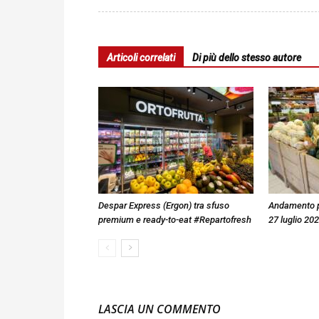
Articoli correlati
Di più dello stesso autore
Despar Express (Ergon) tra sfuso
Andamento pre
premium e ready-to-eat #Repartofresh
27 luglio 20
LASCIA UN COMMENTO