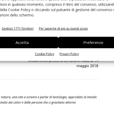
ioni in qualsiasi momento, compreso il ritiro del consenso, utilizzand
a C-Led
Cefla Shopfitting
coltivazione indoor
led
 della Cookie Policy o cliccando sul pulsante di gestione del consenso 
feriore dello schermo.
Gestisci 1771 fornitori
Per saperne di più su questi scopi
inkedin
Pinterest
Email
Accetta
Preferenze
Prossimo articolo
Cookie Policy
Privacy Policy
Andamento prezzi ortofrutta in Italia al 14
maggio 2018
 natura, una vita a scrivere e parlar di tecnologia, approdato al mondo
scinato dai colori e dalle persone che ci gravitano attorno