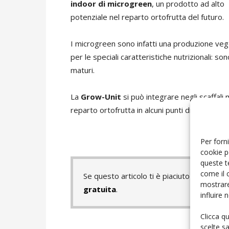
indoor di microgreen
, un prodotto ad alto
potenziale nel reparto ortofrutta del futuro.
I microgreen sono infatti una produzione veg
per le speciali caratteristiche nutrizionali: so
maturi.
La
Grow-Unit
si può integrare negli scaffali 
reparto ortofrutta in alcuni punti di vendita in I
Per forni
cookie p
queste t
come il 
Se questo articolo ti è piaciuto e vuoi 
mostrare
gratuita
.
influire
Clicca q
scelte s