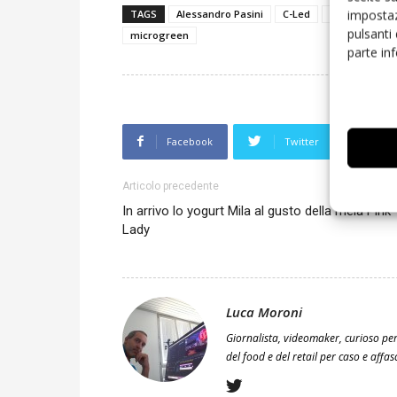
impostaz
TAGS
Alessandro Pasini
C-Led
Cefla
Cefl
pulsanti
microgreen
parte in
Facebook
Twitter
L
Articolo precedente
In arrivo lo yogurt Mila al gusto della mela Pink
Lady
Luca Moroni
Giornalista, videomaker, curioso per
del food e del retail per caso e affa