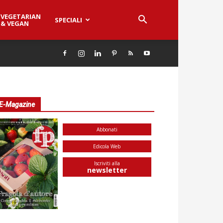
VEGETARIAN
SPECIALI
& VEGAN
E-Magazine
Abbonati
Edicola Web
Iscriviti alla
newsletter