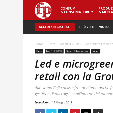
CONSUMI
PRODUZ
Fresh
& CONSUMATORE
& MERCA
ACCEDI / REGISTRATI
I PIÙ VISTI
VIDEO
Point
Home
Fiere
Macfrut 2018
Led e microgreen an
Magazine
Fiere
Macfrut 2018
Retail & Marketing
Video
Led e microgree
retail con la Gro
Allo stand Cefla di Macfrut abbiamo anche fat
gestione di microgreen all'interno del mondo 
Luca Moroni
15 Maggio 2018