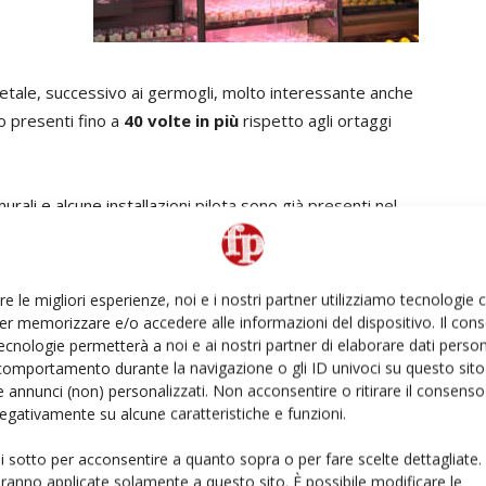
etale, successivo ai germogli, molto interessante anche
no presenti fino a
40 volte in più
rispetto agli ortaggi
murali e alcune installazioni pilota sono già presenti nel
talia.
re le migliori esperienze, noi e i nostri partner utilizziamo tecnologie
er memorizzare e/o accedere alle informazioni del dispositivo. Il con
ecnologie permetterà a noi e ai nostri partner di elaborare dati person
comportamento durante la navigazione o gli ID univoci su questo sito 
rimanere sempre informato
iscriviti alla newsletter
 annunci (non) personalizzati. Non acconsentire o ritirare il consens
 negativamente su alcune caratteristiche e funzioni.
ui sotto per acconsentire a quanto sopra o per fare scelte dettagliate.
aranno applicate solamente a questo sito. È possibile modificare le