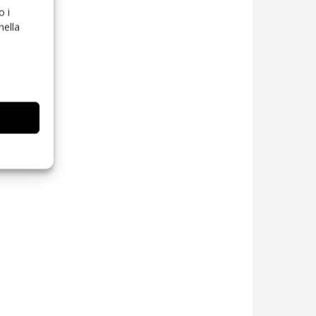
o i
nella