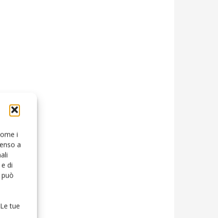
 come i
senso a
ali
e di
o può
 Le tue