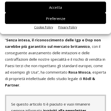
con il conseguente
pagamento di dazi e controllo delle
Accetta
merci che provengono dall’Italia
. Secondo Coldiretti, che
ha lanciato l’allarme, a rischio sarebbe il 30% dei prodotti
Preferenze
agroalimentari italiani, che corrispondono a forniture
stimate in circa 3,4 miliardi di euro (nel 2019).
Cookie Policy
Privacy Policy
“
Senza intesa, il riconoscimento delle Igp e Dop non
sarebbe più garantito sul mercato britannico
, con il
conseguente avanzamento delle imitazioni e delle
contraffazioni delle nostre specialità e il rischio di vendita in
Paesi terzi che non rispettano gli standard europei, come
ad esempio gli Usa”, ha commentato
Rosa Mosca
, esperta
di proprietà intellettuale dello studio legale di
Rödl &
Partner
.
Se questo articolo ti è piaciuto e vuoi rimanere
sempre informato
iscriviti alla newsletter