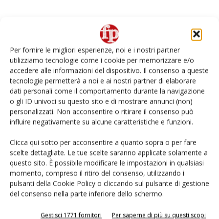
I Paesi competitor, poi, hanno occupato spazi lasciati liberi
sul mercato internazionale dalla carenza di prodotto
italiano. “Un fatto preoccupante che ci induce a lavorare
Per fornire le migliori esperienze, noi e i nostri partner
ancora di più sulla valorizzazione e sulla distintività dell’Igp”,
utilizziamo tecnologie come i cookie per memorizzare e/o
accedere alle informazioni del dispositivo. Il consenso a queste
ha sostenuto il presidente di
Futurpera
Stefano
tecnologie permetterà a noi e ai nostri partner di elaborare
Calderoni
.
dati personali come il comportamento durante la navigazione
o gli ID univoci su questo sito e di mostrare annunci (non)
E con la Brexit sono a rischio
personalizzati. Non acconsentire o ritirare il consenso può
influire negativamente su alcune caratteristiche e funzioni.
Dop, Igp e tipicità italiane
Clicca qui sotto per acconsentire a quanto sopra o per fare
scelte dettagliate. Le tue scelte saranno applicate solamente a
Intanto, con l’uscita del Regno Unito dall’Ue, per i prodotti
questo sito. È possibile modificare le impostazioni in qualsiasi
italiani agroalimentari rischia di aprirsi uno scenario
momento, compreso il ritiro del consenso, utilizzando i
problematico che potrebbe costare caro alle eccellenze del
pulsanti della Cookie Policy o cliccando sul pulsante di gestione
del consenso nella parte inferiore dello schermo.
made in Italy. Senza un accordo commerciale dettagliato
tra le due parti si assisterebbe al ritorno delle frontiere
Gestisci 1771 fornitori
Per saperne di più su questi scopi