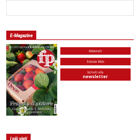
E-Magazine
Abbonati
Edicola Web
Iscriviti alla
newsletter
I più visti