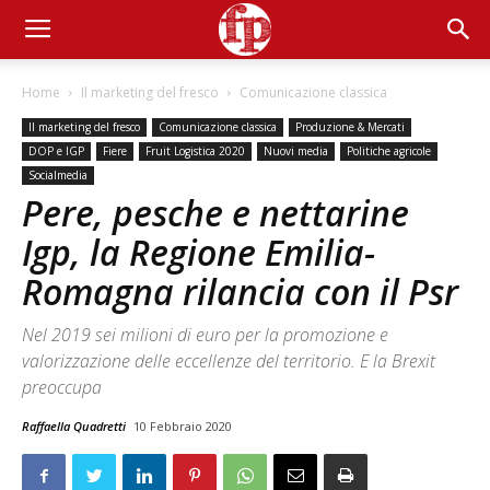
Home
Il marketing del fresco
Comunicazione classica
Il marketing del fresco
Comunicazione classica
Produzione & Mercati
DOP e IGP
Fiere
Fruit Logistica 2020
Nuovi media
Politiche agricole
Socialmedia
Pere, pesche e nettarine
Igp, la Regione Emilia-
Romagna rilancia con il Psr
Nel 2019 sei milioni di euro per la promozione e
valorizzazione delle eccellenze del territorio. E la Brexit
preoccupa
Raffaella Quadretti
10 Febbraio 2020