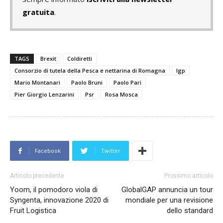
gratuita
.
TAGS
Brexit
Coldiretti
Consorzio di tutela della Pesca e nettarina di Romagna
Igp
Mario Montanari
Paolo Bruni
Paolo Pari
Pier Giorgio Lenzarini
Psr
Rosa Mosca
Facebook
Twitter
Articolo precedente
Prossimo articolo
Yoom, il pomodoro viola di
GlobalGAP annuncia un tour
Syngenta, innovazione 2020 di
mondiale per una revisione
Fruit Logistica
dello standard