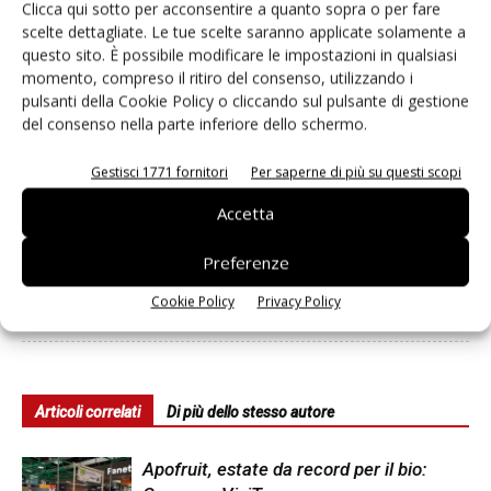
Clicca qui sotto per acconsentire a quanto sopra o per fare
Articolo precedente
Prossimo articolo
scelte dettagliate. Le tue scelte saranno applicate solamente a
Supermercato24 e Maxi Di,
Life, debuttano i piccoli frutti
questo sito. È possibile modificare le impostazioni in qualsiasi
l’accordo si estende alla
con una promozione in store
momento, compreso il ritiro del consenso, utilizzando i
Lombardia
pulsanti della Cookie Policy o cliccando sul pulsante di gestione
del consenso nella parte inferiore dello schermo.
Gestisci 1771 fornitori
Per saperne di più su questi scopi
Accetta
Preferenze
Francesca Baccino
Cookie Policy
Privacy Policy
Articoli correlati
Di più dello stesso autore
Apofruit, estate da record per il bio: