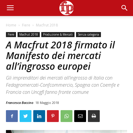
Home
Fiere
Macfrut 2018
Fiere
Macfrut 2018
Produzione & Mercati
Senza categoria
A Macfrut 2018 firmato il
Manifesto dei mercati
all’ingrosso europei
Gli imprenditori dei mercati all’ingrosso di Italia con
Fedagromercati-Confcommercio, Spagna con Coemfe e
Francia con Uncgfl fanno fronte comune
Francesca Baccino
18 Maggio 2018