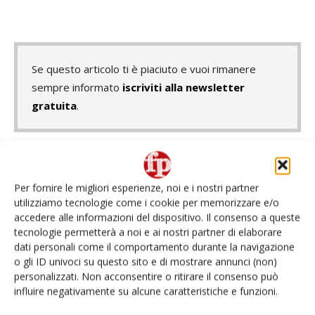
Se questo articolo ti è piaciuto e vuoi rimanere
sempre informato
iscriviti alla newsletter
gratuita
.
TAGS
Fabio Massimo Pallottini
Macfrut2018
Per fornire le migliori esperienze, noi e i nostri partner
Manifesto dei Grossisiti Europei
Mercati all'ingrosso
utilizziamo tecnologie come i cookie per memorizzare e/o
Renzo Piraccini
Valentino Di Pisa
accedere alle informazioni del dispositivo. Il consenso a queste
tecnologie permetterà a noi e ai nostri partner di elaborare
dati personali come il comportamento durante la navigazione
o gli ID univoci su questo sito e di mostrare annunci (non)
personalizzati. Non acconsentire o ritirare il consenso può
Facebook
Twitter
influire negativamente su alcune caratteristiche e funzioni.