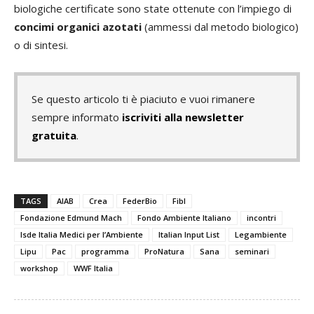
biologiche certificate sono state ottenute con l’impiego di
concimi organici azotati
(ammessi dal metodo biologico)
o di sintesi.
Se questo articolo ti è piaciuto e vuoi rimanere
sempre informato
iscriviti alla newsletter
gratuita
.
TAGS
AIAB
Crea
FederBio
Fibl
Fondazione Edmund Mach
Fondo Ambiente Italiano
incontri
Isde Italia Medici per l’Ambiente
Italian Input List
Legambiente
Lipu
Pac
programma
ProNatura
Sana
seminari
workshop
WWF Italia