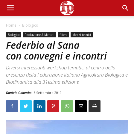
Home
Biologico
Biologico
Produzione & Mercati
filiera
Mezzi tecnici
Federbio al Sana
con convegni e incontri
Diversi interessanti workshop tematici al centro della
presenza della Federazione Italiana Agricoltura Biologica e
Biodinamica alla 31esima edizione
Daniele Colombo
6 Settembre 2019