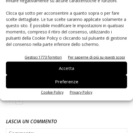
influire negativamente su alcune caratteristiche e funzioni.
Clicca qui sotto per acconsentire a quanto sopra o per fare
Il caldo record anticipa la campagna di
scelte dettagliate. Le tue scelte saranno applicate solamente a
raccolta delle mele in Trentino
questo sito. È possibile modificare le impostazioni in qualsiasi
momento, compreso il ritiro del consenso, utilizzando i
pulsanti della Cookie Policy o cliccando sul pulsante di gestione
Apofruit, estate da record per il bio:
del consenso nella parte inferiore dello schermo.
Canova e ViviToscano crescono a
doppia cifra
Gestisci 1773 fornitori
Per saperne di più su questi scopi
Accetta
Non è una susina: è Metis… e può
rivoluzionare la categoria
Preferenze
Cookie Policy
Privacy Policy
LASCIA UN COMMENTO