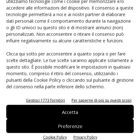
utilizziamo tecnologie come i cookie per memorizzare e/o
accedere alle informazioni del dispositivo. Il consenso a queste
tecnologie permetterà a noi e ai nostri partner di elaborare
dati personali come il comportamento durante la navigazione
o gli ID univoci su questo sito e di mostrare annunci (non)
personalizzati. Non acconsentire o ritirare il consenso può
Brands Award 2018: i candidati del
influire negativamente su alcune caratteristiche e funzioni.
comparto vegetale
Chiara Bertoletti
22 Maggio 2018
Clicca qui sotto per acconsentire a quanto sopra o per fare
scelte dettagliate. Le tue scelte saranno applicate solamente a
questo sito. È possibile modificare le impostazioni in qualsiasi
momento, compreso il ritiro del consenso, utilizzando i
3
4
5
pulsanti della Cookie Policy o cliccando sul pulsante di gestione
del consenso nella parte inferiore dello schermo.
Gestisci 1773 fornitori
Per saperne di più su questi scopi
E-Magazine
Accetta
Abbonati
Preferenze
Edicola Web
Cookie Policy
Privacy Policy
Iscriviti alla