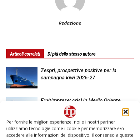
Redazione
Articoli correlati
Di più dello stesso autore
Zespri, prospettive positive per la
campagna kiwi 2026-27
Fruitimprese: crisi in Medio Oriente
spinge al rialzo i costi della filiera
ortofrutticola
Per fornire le migliori esperienze, noi e i nostri partner
utilizziamo tecnologie come i cookie per memorizzare e/o
Nord Ovest, la logistica su misura per
accedere alle informazioni del dispositivo. Il consenso a queste
l’ortofrutta globale #vocidellortofrutta