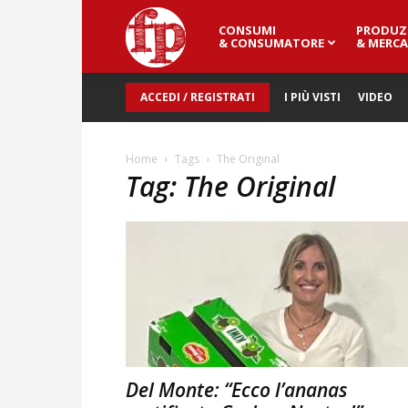
CONSUMI
PRODUZ
Fresh
& CONSUMATORE
& MERCA
ACCEDI / REGISTRATI
I PIÙ VISTI
VIDEO
Point
Home
Tags
The Original
Tag: The Original
Magazine
Del Monte: “Ecco l’ananas