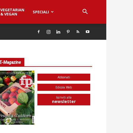
VEGETARIAN
SPECIALI
& VEGAN
E-Magazine
Abbonati
Edicola Web
Iscriviti alla
newsletter