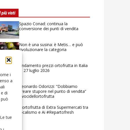
I più visti
Spazio Conad: continua la
conversione dei punti di vendita
Non è una susina: è Metis… e può
rivoluzionare la categoria
Andamento prezzi ortofrutta in Italia
al 27 luglio 2026
 come i
senso a
Leonardo Odorizzi: “Dobbiamo
ali
creare stupore nel punto di vendita”
e di
#vocidellortofrutta
o può
L’ortofrutta di Extra Supermercati tra
localismo e Ai #Repartofresh
 Le tue
o i