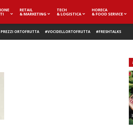
IONE
RETAIL
TECH
HORECA
TI
& MARKETING
& LOGISTICA
& FOOD SERVICE
PREZZI ORTOFRUTTA
#VOCIDELLORTOFRUTTA
#FRESHTALKS