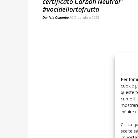
certificato Carbon Neutral”
#vocidellortofrutta
Daniele Colombo
20 Dicembre 2022
Per forni
cookie p
queste t
come il 
mostrare
influire
Clicca q
scelte s
impostaz