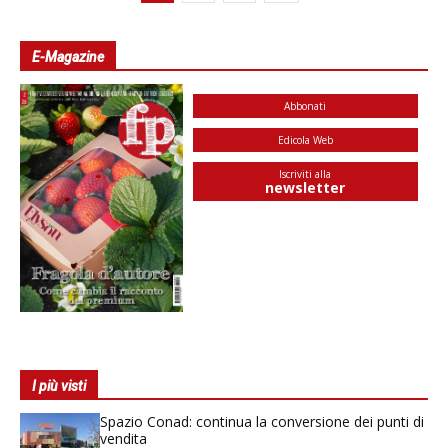
E-Magazine
Abbonati
Edicola Web
Iscriviti alla
newsletter
I più visti
Spazio Conad: continua la conversione dei punti di
vendita