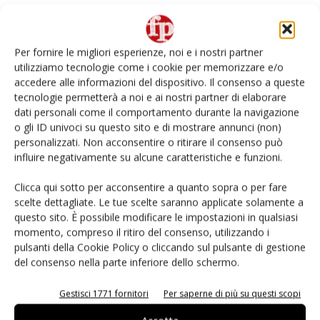
Per fornire le migliori esperienze, noi e i nostri partner
utilizziamo tecnologie come i cookie per memorizzare e/o
accedere alle informazioni del dispositivo. Il consenso a queste
tecnologie permetterà a noi e ai nostri partner di elaborare
dati personali come il comportamento durante la navigazione
o gli ID univoci su questo sito e di mostrare annunci (non)
personalizzati. Non acconsentire o ritirare il consenso può
influire negativamente su alcune caratteristiche e funzioni.
Spreafico, parte la campagna invernale di
Tango Fruit
Clicca qui sotto per acconsentire a quanto sopra o per fare
scelte dettagliate. Le tue scelte saranno applicate solamente a
Daniele Colombo
26 Gennaio 2026
questo sito. È possibile modificare le impostazioni in qualsiasi
momento, compreso il ritiro del consenso, utilizzando i
pulsanti della Cookie Policy o cliccando sul pulsante di gestione
del consenso nella parte inferiore dello schermo.
Gestisci 1771 fornitori
Per saperne di più su questi scopi