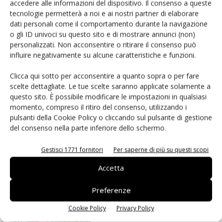
accedere alle informazioni del dispositivo. Il consenso a queste
tecnologie permetterà a noi e ai nostri partner di elaborare
dati personali come il comportamento durante la navigazione
o gli ID univoci su questo sito e di mostrare annunci (non)
personalizzati. Non acconsentire o ritirare il consenso può
influire negativamente su alcune caratteristiche e funzioni.
Clicca qui sotto per acconsentire a quanto sopra o per fare
Ciliegie sane e senza pesticidi con le reti
scelte dettagliate. Le tue scelte saranno applicate solamente a
questo sito. È possibile modificare le impostazioni in qualsiasi
green Arrigoni
momento, compreso il ritiro del consenso, utilizzando i
Daniele Colombo
19 Marzo 2019
pulsanti della Cookie Policy o cliccando sul pulsante di gestione
del consenso nella parte inferiore dello schermo.
E-Magazine
Gestisci 1771 fornitori
Per saperne di più su questi scopi
Abbonati
Accetta
Edicola Web
Preferenze
Iscriviti alla
newsletter
Cookie Policy
Privacy Policy