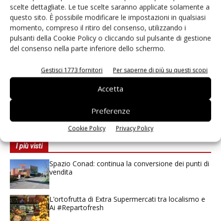
scelte dettagliate. Le tue scelte saranno applicate solamente a
Abbonati
questo sito. È possibile modificare le impostazioni in qualsiasi
Edicola Web
momento, compreso il ritiro del consenso, utilizzando i
pulsanti della Cookie Policy o cliccando sul pulsante di gestione
Iscriviti alla
newsletter
del consenso nella parte inferiore dello schermo.
Gestisci 1773 fornitori
Per saperne di più su questi scopi
Accetta
Preferenze
Cookie Policy
Privacy Policy
I più visti
Spazio Conad: continua la conversione dei punti di
vendita
L’ortofrutta di Extra Supermercati tra localismo e
Ai #Repartofresh