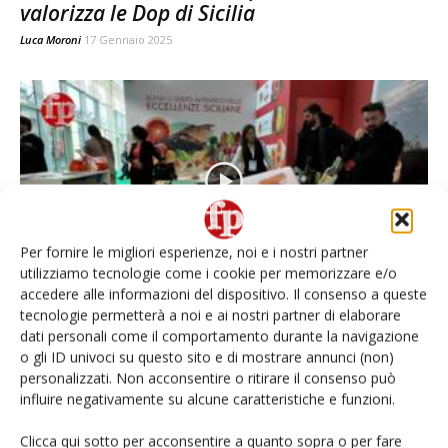
valorizza le Dop di Sicilia
Luca Moroni
17 Gennaio 2025
Per fornire le migliori esperienze, noi e i nostri partner
utilizziamo tecnologie come i cookie per memorizzare e/o
accedere alle informazioni del dispositivo. Il consenso a queste
La Deliziosa, nuove promozioni in store
tecnologie permetterà a noi e ai nostri partner di elaborare
per valorizzare le Dop e...
dati personali come il comportamento durante la navigazione
o gli ID univoci su questo sito e di mostrare annunci (non)
Daniele Colombo
30 Gennaio 2024
personalizzati. Non acconsentire o ritirare il consenso può
influire negativamente su alcune caratteristiche e funzioni.
E-Magazine
Clicca qui sotto per acconsentire a quanto sopra o per fare