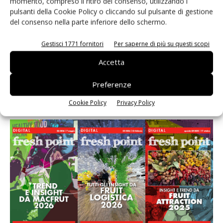
momento, compreso il ritiro del consenso, utilizzando i
punto di vendita” #vocidellortofrutta
pulsanti della Cookie Policy o cliccando sul pulsante di gestione
del consenso nella parte inferiore dello schermo.
Known-You Seed Europa e Consorzio Dolce
Passione puntano sull’innovazione del cocomero
Gestisci 1771 fornitori
Per saperne di più su questi scopi
Accetta
Preferenze
E-magazine
Cookie Policy
Privacy Policy