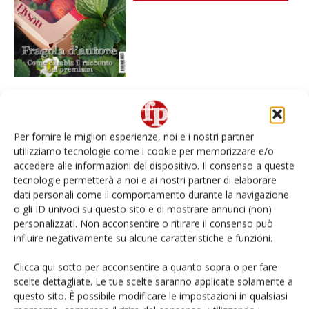
I più visti
Per fornire le migliori esperienze, noi e i nostri partner
utilizziamo tecnologie come i cookie per memorizzare e/o
Spazio Conad: continua la conversione dei punti di
vendita
accedere alle informazioni del dispositivo. Il consenso a queste
tecnologie permetterà a noi e ai nostri partner di elaborare
dati personali come il comportamento durante la navigazione
Non è una susina: è Metis… e può rivoluzionare la
o gli ID univoci su questo sito e di mostrare annunci (non)
categoria
personalizzati. Non acconsentire o ritirare il consenso può
influire negativamente su alcune caratteristiche e funzioni.
Andamento prezzi ortofrutta in Italia al 27 luglio
2026
Clicca qui sotto per acconsentire a quanto sopra o per fare
scelte dettagliate. Le tue scelte saranno applicate solamente a
questo sito. È possibile modificare le impostazioni in qualsiasi
Leonardo Odorizzi: “Dobbiamo creare stupore nel