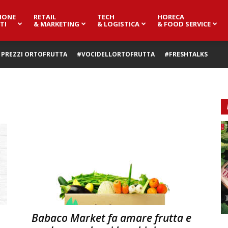
IONE
RETAIL
TECH
HORECA
TI
& MARKETING
& LOGISTICA
& FOOD SERVICE
PREZZI ORTOFRUTTA
#VOCIDELLORTOFRUTTA
#FRESHTALKS
Babaco Market fa amare frutta e