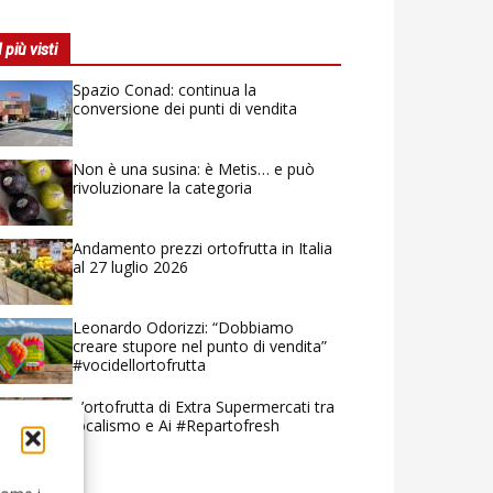
I più visti
Spazio Conad: continua la
conversione dei punti di vendita
Non è una susina: è Metis… e può
rivoluzionare la categoria
Andamento prezzi ortofrutta in Italia
al 27 luglio 2026
Leonardo Odorizzi: “Dobbiamo
creare stupore nel punto di vendita”
#vocidellortofrutta
L’ortofrutta di Extra Supermercati tra
localismo e Ai #Repartofresh