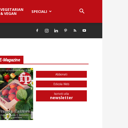
VEGETARIAN
SPECIALI
& VEGAN
E-Magazine
Abbonati
Edicola Web
Iscriviti alla
newsletter