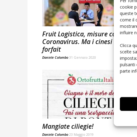
Per forni
cookie p
queste t
come il 
mostrare
influire
Fruit Logistica, misure contro il
Coronavirus. Ma i cinesi danno
Clicca q
forfait
scelte s
Daniele Colombo
31 Gennaio 2020
impostaz
pulsanti
parte in
Mangiate ciliegie!
Daniele Colombo
23 Maggio 2019