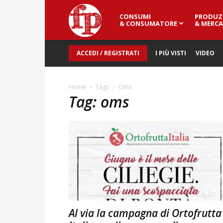
CONSUMI
PRODUZ
Fresh
& CONSUMATORE
& MERCA
ACCEDI / REGISTRATI
I PIÙ VISTI
VIDEO
Point
Home
Tags
Oms
Tag: oms
Magazine
Al via la campagna di Ortofrutta