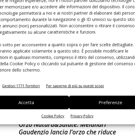
re le migliori esperienze, noi e i nostri partner utilizziamo tecnologie
Iodì, la patata fonte di iodio che
er memorizzare e/o accedere alle informazioni del dispositivo. Il con
fa bene alla salute
ecnologie permetterà a noi e ai nostri partner di elaborare dati person
comportamento durante la navigazione o gli ID univoci su questo sito 
Daniele Colombo
10 Luglio 2019
 annunci (non) personalizzati. Non acconsentire o ritirare il consens
 negativamente su alcune caratteristiche e funzioni.
ui sotto per acconsentire a quanto sopra o per fare scelte dettagliate.
aranno applicate solamente a questo sito. È possibile modificare le
ioni in qualsiasi momento, compreso il ritiro del consenso, utilizzand
 della Cookie Policy o cliccando sul pulsante di gestione del consenso 
feriore dello schermo.
Gestisci 1771 fornitori
Per saperne di più su questi scopi
Accetta
Preferenze
Ed
Cookie Policy
Privacy Policy
Orzo Natura&Salute: Melandri
Gaudenzio lancia l’orzo che riduce