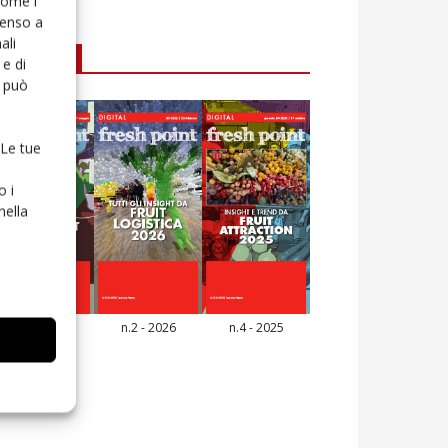
 come i
senso a
ali
E-magazine
e di
o può
 Le tue
o i
nella
n.3 - 2026
n.2 - 2026
n.4 - 2025
icola Web