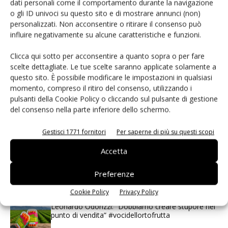
dati personali come il comportamento durante la navigazione
o gli ID univoci su questo sito e di mostrare annunci (non)
personalizzati. Non acconsentire o ritirare il consenso può
influire negativamente su alcune caratteristiche e funzioni.
I più visti
Clicca qui sotto per acconsentire a quanto sopra o per fare
Spazio Conad: continua la conversione dei punti di
scelte dettagliate. Le tue scelte saranno applicate solamente a
vendita
questo sito. È possibile modificare le impostazioni in qualsiasi
momento, compreso il ritiro del consenso, utilizzando i
Non è una susina: è Metis… e può rivoluzionare la
pulsanti della Cookie Policy o cliccando sul pulsante di gestione
categoria
del consenso nella parte inferiore dello schermo.
Gestisci 1771 fornitori
Per saperne di più su questi scopi
L’ortofrutta di Extra Supermercati tra localismo e
Ai #Repartofresh
Accetta
Andamento prezzi ortofrutta in Italia al 27 luglio
Preferenze
2026
Cookie Policy
Privacy Policy
Leonardo Odorizzi: “Dobbiamo creare stupore nel
punto di vendita” #vocidellortofrutta