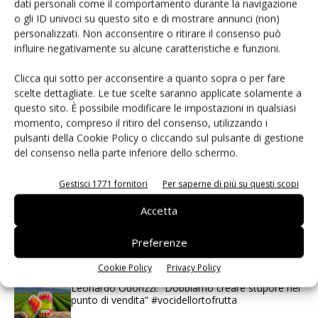
dati personali come il comportamento durante la navigazione
o gli ID univoci su questo sito e di mostrare annunci (non)
personalizzati. Non acconsentire o ritirare il consenso può
influire negativamente su alcune caratteristiche e funzioni.
I più visti
Clicca qui sotto per acconsentire a quanto sopra o per fare
Spazio Conad: continua la conversione dei punti di
scelte dettagliate. Le tue scelte saranno applicate solamente a
vendita
questo sito. È possibile modificare le impostazioni in qualsiasi
momento, compreso il ritiro del consenso, utilizzando i
Non è una susina: è Metis… e può rivoluzionare la
pulsanti della Cookie Policy o cliccando sul pulsante di gestione
categoria
del consenso nella parte inferiore dello schermo.
Gestisci 1771 fornitori
Per saperne di più su questi scopi
L’ortofrutta di Extra Supermercati tra localismo e
Ai #Repartofresh
Accetta
Andamento prezzi ortofrutta in Italia al 27 luglio
Preferenze
2026
Cookie Policy
Privacy Policy
Leonardo Odorizzi: “Dobbiamo creare stupore nel
punto di vendita” #vocidellortofrutta