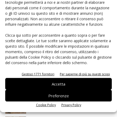
tecnologie permetterà a noi e ai nostri partner di elaborare
dati personali come il comportamento durante la navigazione
o gli ID univoci su questo sito e di mostrare annunci (non)
personalizzati. Non acconsentire o ritirare il consenso può
influire negativamente su alcune caratteristiche e funzioni.
I più visti
Clicca qui sotto per acconsentire a quanto sopra o per fare
scelte dettagliate. Le tue scelte saranno applicate solamente a
Spazio Conad: continua la conversione dei punti di
questo sito. È possibile modificare le impostazioni in qualsiasi
vendita
momento, compreso il ritiro del consenso, utilizzando i
pulsanti della Cookie Policy o cliccando sul pulsante di gestione
Non è una susina: è Metis… e può rivoluzionare la
del consenso nella parte inferiore dello schermo.
categoria
Gestisci 1771 fornitori
Per saperne di più su questi scopi
Andamento prezzi ortofrutta in Italia al 27 luglio
Accetta
2026
Preferenze
Leonardo Odorizzi: “Dobbiamo creare stupore nel
punto di vendita” #vocidellortofrutta
Cookie Policy
Privacy Policy