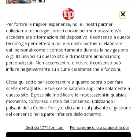
vendita
Non è una susina: è Metis… e può rivoluzionare la
categoria
Per fornire le migliori esperienze, noi e i nostri partner
utilizziamo tecnologie come i cookie per memorizzare e/o
accedere alle informazioni del dispositivo. Il consenso a queste
L’ortofrutta di Extra Supermercati tra localismo e
tecnologie permetterà a noi e ai nostri partner di elaborare
Ai #Repartofresh
dati personali come il comportamento durante la navigazione
o gli ID univoci su questo sito e di mostrare annunci (non)
Andamento prezzi ortofrutta in Italia al 27 luglio
personalizzati. Non acconsentire o ritirare il consenso può
2026
influire negativamente su alcune caratteristiche e funzioni.
Clicca qui sotto per acconsentire a quanto sopra o per fare
Leonardo Odorizzi: “Dobbiamo creare stupore nel
scelte dettagliate. Le tue scelte saranno applicate solamente a
punto di vendita” #vocidellortofrutta
questo sito. È possibile modificare le impostazioni in qualsiasi
momento, compreso il ritiro del consenso, utilizzando i
pulsanti della Cookie Policy o cliccando sul pulsante di gestione
del consenso nella parte inferiore dello schermo.
E-magazine
Gestisci 1771 fornitori
Per saperne di più su questi scopi