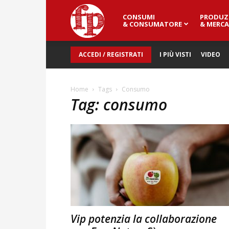
CONSUMI
PRODUZ
Fresh
& CONSUMATORE
& MERCA
ACCEDI / REGISTRATI
I PIÙ VISTI
VIDEO
Point
Home
Tags
Consumo
Tag: consumo
Magazine
Vip potenzia la collaborazione