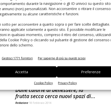
comportamento durante la navigazione o gli ID univoci su questo sito 
 annunci (non) personalizzati. Non acconsentire o ritirare il consens
 negativamente su alcune caratteristiche e funzioni.
ce
Così il nuovo consumatore di
ui sotto per acconsentire a quanto sopra o per fare scelte dettagliate.
frutta e verdura in Spagna
aranno applicate solamente a questo sito. È possibile modificare le
ioni in qualsiasi momento, compreso il ritiro del consenso, utilizzand
Francesca Baccino
11 Ottobre 2016
 della Cookie Policy o cliccando sul pulsante di gestione del consenso 
feriore dello schermo.
Gestisci 1771 fornitori
Per saperne di più su questi scopi
Accetta
Preferenze
Cookie Policy
Privacy Policy
Ed
Dalle calorie al benessere, la
frutta secca cerca nuovi spazi di...
Redazione
18 Febbraio 2014