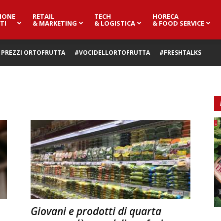
IONE
RETAIL
TECH
HORECA
TI
& MARKETING
& LOGISTICA
& FOOD SERVICE
PREZZI ORTOFRUTTA
#VOCIDELLORTOFRUTTA
#FRESHTALKS
Giovani e prodotti di quarta