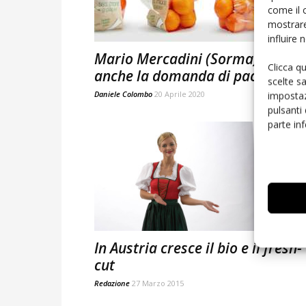
come il 
mostrare
influire
Mario Mercadini (Sorma): “Cres
Clicca q
anche la domanda di packaging”
scelte s
Daniele Colombo
20 Aprile 2020
impostaz
pulsanti
parte in
In Austria cresce il bio e il fresh-
cut
Redazione
27 Marzo 2015