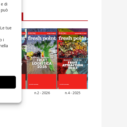
e di
o può
E-magazine
 Le tue
o i
nella
n.3 - 2026
n.2 - 2026
n.4 - 2025
icola Web