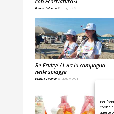
con EcorNaturaSì
Daniele Colombo
10 Giugno 2025
Be Fruity! Al via la campagna
nelle spiagge
Daniele Colombo
29 Maggio 2024
Per forni
cookie p
queste t