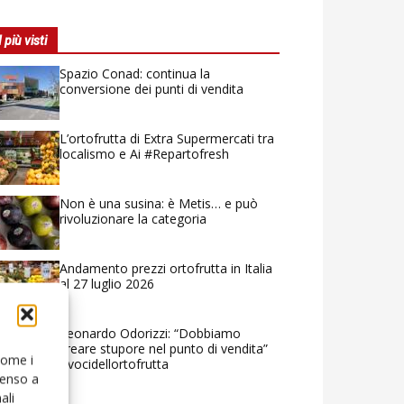
I più visti
Spazio Conad: continua la
conversione dei punti di vendita
L’ortofrutta di Extra Supermercati tra
localismo e Ai #Repartofresh
Non è una susina: è Metis… e può
rivoluzionare la categoria
Andamento prezzi ortofrutta in Italia
al 27 luglio 2026
Leonardo Odorizzi: “Dobbiamo
creare stupore nel punto di vendita”
 come i
#vocidellortofrutta
senso a
ali