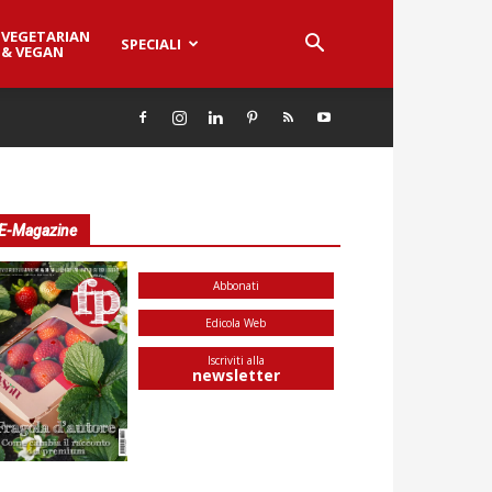
VEGETARIAN
SPECIALI
& VEGAN
E-Magazine
Abbonati
Edicola Web
Iscriviti alla
newsletter