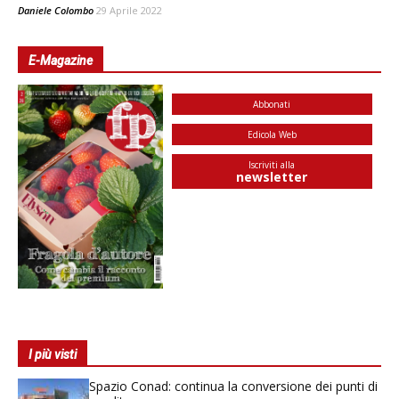
Daniele Colombo
29 Aprile 2022
E-Magazine
Abbonati
Edicola Web
Iscriviti alla
newsletter
I più visti
Spazio Conad: continua la conversione dei punti di