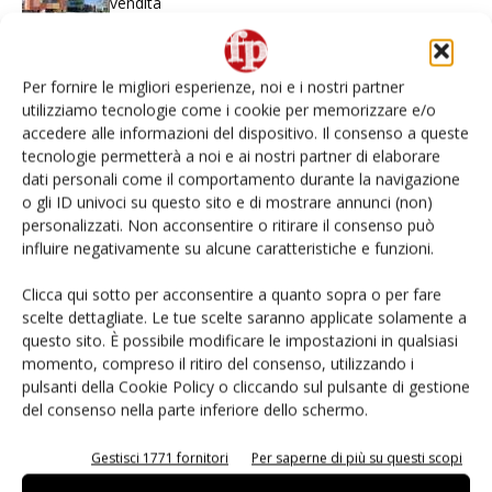
vendita
Non è una susina: è Metis… e può rivoluzionare la
categoria
Per fornire le migliori esperienze, noi e i nostri partner
utilizziamo tecnologie come i cookie per memorizzare e/o
accedere alle informazioni del dispositivo. Il consenso a queste
L’ortofrutta di Extra Supermercati tra localismo e
tecnologie permetterà a noi e ai nostri partner di elaborare
Ai #Repartofresh
dati personali come il comportamento durante la navigazione
o gli ID univoci su questo sito e di mostrare annunci (non)
Andamento prezzi ortofrutta in Italia al 27 luglio
personalizzati. Non acconsentire o ritirare il consenso può
2026
influire negativamente su alcune caratteristiche e funzioni.
Clicca qui sotto per acconsentire a quanto sopra o per fare
Agricola Don Camillo lancia il melone da cocktail
scelte dettagliate. Le tue scelte saranno applicate solamente a
#vocidellortofrutta
questo sito. È possibile modificare le impostazioni in qualsiasi
momento, compreso il ritiro del consenso, utilizzando i
pulsanti della Cookie Policy o cliccando sul pulsante di gestione
del consenso nella parte inferiore dello schermo.
E-magazine
Gestisci 1771 fornitori
Per saperne di più su questi scopi