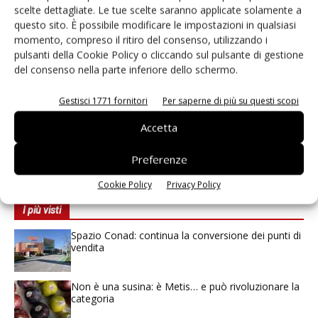
scelte dettagliate. Le tue scelte saranno applicate solamente a
Abbonati
questo sito. È possibile modificare le impostazioni in qualsiasi
Edicola Web
momento, compreso il ritiro del consenso, utilizzando i
pulsanti della Cookie Policy o cliccando sul pulsante di gestione
Iscriviti alla
newsletter
del consenso nella parte inferiore dello schermo.
Gestisci 1771 fornitori
Per saperne di più su questi scopi
Accetta
Preferenze
Cookie Policy
Privacy Policy
I più visti
Spazio Conad: continua la conversione dei punti di
vendita
Non è una susina: è Metis… e può rivoluzionare la
categoria