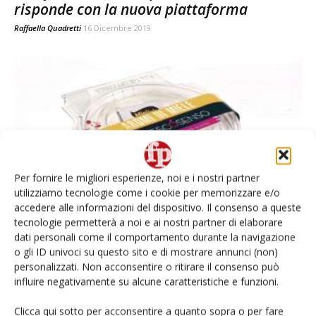
risponde con la nuova piattaforma
Raffaella Quadretti
16 Dicembre 2019
Per fornire le migliori esperienze, noi e i nostri partner
utilizziamo tecnologie come i cookie per memorizzare e/o
accedere alle informazioni del dispositivo. Il consenso a queste
Fresco Senso compie dieci anni con
tecnologie permetterà a noi e ai nostri partner di elaborare
numeri da record
dati personali come il comportamento durante la navigazione
o gli ID univoci su questo sito e di mostrare annunci (non)
Daniele Colombo
4 Luglio 2019
personalizzati. Non acconsentire o ritirare il consenso può
influire negativamente su alcune caratteristiche e funzioni.
E-Magazine
Clicca qui sotto per acconsentire a quanto sopra o per fare