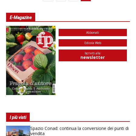
E-Magazine
Abbonati
Edicola Web
Iscriviti alla
newsletter
I più visti
Spazio Conad: continua la conversione dei punti di
vendita