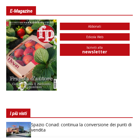
E-Magazine
Abbonati
Edicola Web
Iscriviti alla
newsletter
I più visti
Spazio Conad: continua la conversione dei punti di
vendita