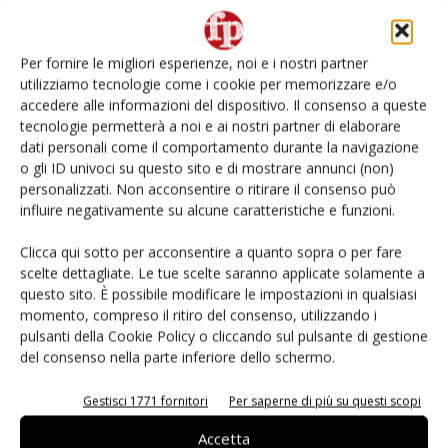
L’ortofrutta di Extra Supermercati tra localismo e
Ai #Repartofresh
Per fornire le migliori esperienze, noi e i nostri partner
utilizziamo tecnologie come i cookie per memorizzare e/o
Non è una susina: è Metis… e può rivoluzionare la
accedere alle informazioni del dispositivo. Il consenso a queste
categoria
tecnologie permetterà a noi e ai nostri partner di elaborare
dati personali come il comportamento durante la navigazione
o gli ID univoci su questo sito e di mostrare annunci (non)
Andamento prezzi ortofrutta in Italia al 27 luglio
2026
personalizzati. Non acconsentire o ritirare il consenso può
influire negativamente su alcune caratteristiche e funzioni.
Leonardo Odorizzi: “Dobbiamo creare stupore nel
Clicca qui sotto per acconsentire a quanto sopra o per fare
punto di vendita” #vocidellortofrutta
scelte dettagliate. Le tue scelte saranno applicate solamente a
questo sito. È possibile modificare le impostazioni in qualsiasi
momento, compreso il ritiro del consenso, utilizzando i
pulsanti della Cookie Policy o cliccando sul pulsante di gestione
del consenso nella parte inferiore dello schermo.
E-magazine
Gestisci 1771 fornitori
Per saperne di più su questi scopi
Accetta