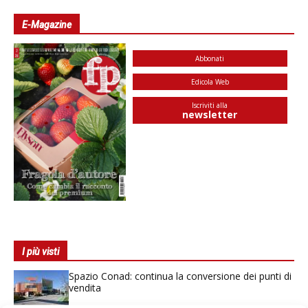
E-Magazine
Abbonati
Edicola Web
Iscriviti alla
newsletter
I più visti
Spazio Conad: continua la conversione dei punti di
vendita