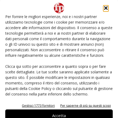
L’ortofrutta di Extra Supermercati tra localismo e
Ai #Repartofresh
Per fornire le migliori esperienze, noi e i nostri partner
utilizziamo tecnologie come i cookie per memorizzare e/o
Non è una susina: è Metis… e può rivoluzionare la
accedere alle informazioni del dispositivo. Il consenso a queste
categoria
tecnologie permetterà a noi e ai nostri partner di elaborare
dati personali come il comportamento durante la navigazione
o gli ID univoci su questo sito e di mostrare annunci (non)
Fichidindia, tutto quello che serve per la raccolta
fai da te
personalizzati. Non acconsentire o ritirare il consenso può
influire negativamente su alcune caratteristiche e funzioni.
Andamento prezzi ortofrutta in Italia al 27 luglio
Clicca qui sotto per acconsentire a quanto sopra o per fare
2026
scelte dettagliate. Le tue scelte saranno applicate solamente a
questo sito. È possibile modificare le impostazioni in qualsiasi
momento, compreso il ritiro del consenso, utilizzando i
pulsanti della Cookie Policy o cliccando sul pulsante di gestione
del consenso nella parte inferiore dello schermo.
E-magazine
Gestisci 1773 fornitori
Per saperne di più su questi scopi
Accetta