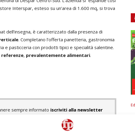
salentina di Despar Centro-Sud. L’azienda si espande così
 store Interspar, esteso su un’area di 1.600 mq, si trova
rmat dell’insegna, è caratterizzato dalla presenza di
verticale
. Completano l’offerta panetteria, gastronomia
a e pasticceria con prodotti tipici e specialità salentine.
0 referenze
,
prevalentemente alimentari
.
Ed
rimanere sempre informato
iscriviti alla newsletter