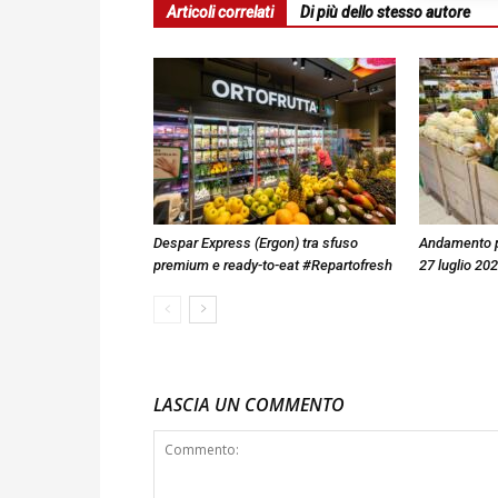
Articoli correlati
Di più dello stesso autore
Despar Express (Ergon) tra sfuso
Andamento pre
premium e ready-to-eat #Repartofresh
27 luglio 20
LASCIA UN COMMENTO