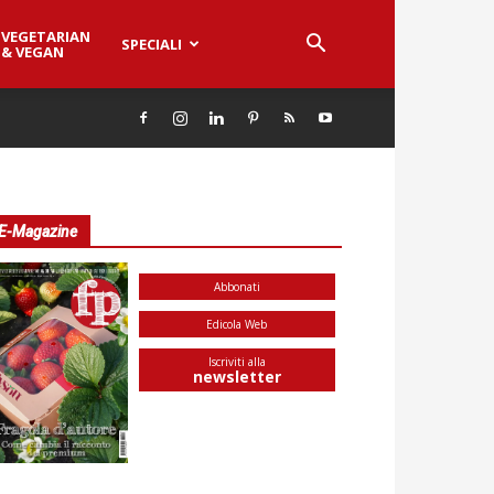
VEGETARIAN
SPECIALI
& VEGAN
E-Magazine
Abbonati
Edicola Web
Iscriviti alla
newsletter