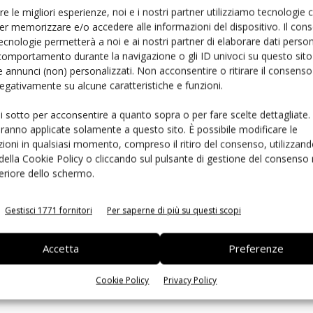
re le migliori esperienze, noi e i nostri partner utilizziamo tecnologie
er memorizzare e/o accedere alle informazioni del dispositivo. Il con
ecnologie permetterà a noi e ai nostri partner di elaborare dati person
comportamento durante la navigazione o gli ID univoci su questo sito 
 annunci (non) personalizzati. Non acconsentire o ritirare il consens
inkedin
Pinterest
Email
 negativamente su alcune caratteristiche e funzioni.
Prossimo articolo
ui sotto per acconsentire a quanto sopra o per fare scelte dettagliate.
I like di Facebook per vincere la finale Cinefrutta
aranno applicate solamente a questo sito. È possibile modificare le
a Giffoni
ioni in qualsiasi momento, compreso il ritiro del consenso, utilizzand
 della Cookie Policy o cliccando sul pulsante di gestione del consenso 
feriore dello schermo.
Gestisci 1771 fornitori
Per saperne di più su questi scopi
azzanti contrasti e di straordinarie virtù. La cronaca mi ha battezzato, il
luzione e lo sviluppo delle insegne food e non food sul territorio. Amo
Accetta
Preferenze
a. E scrivo per lavoro e per passione.
Cookie Policy
Privacy Policy