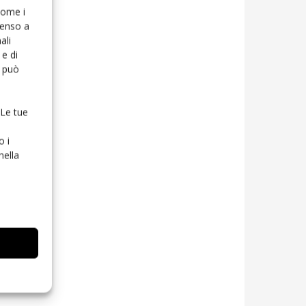
 come i
senso a
ali
e di
o può
 Le tue
o i
nella