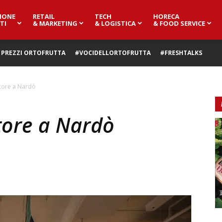
IONE
RETAIL
TECH
HORECA
TI
& MARKETING
& LOGISTICA
& FOOD SERVICE
PREZZI ORTOFRUTTA
#VOCIDELLORTOFRUTTA
#FRESHTALKS
store a Nardò
tore a Nardò