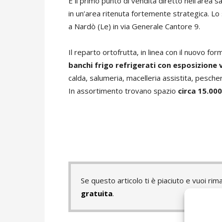
È il primo punto di vendita diretto nell’area 
in un’area ritenuta fortemente strategica. Lo
a Nardò (Le) in via Generale Cantore 9.
Il reparto ortofrutta, in linea con il nuovo fo
banchi frigo refrigerati con esposizione 
calda, salumeria, macelleria assistita, pescheri
In assortimento trovano spazio
circa 15.00
Se questo articolo ti è piaciuto e vuoi 
gratuita
.