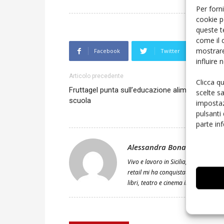
Per forni
cookie p
queste t
come il 
mostrare
Facebook
Twitter
L
influire
Articolo precedente
Clicca q
Fruttagel punta sull’educazione alimentare a
scelte s
scuola
impostaz
pulsanti
parte in
Alessandra Bonaccorsi
Vivo e lavoro in Sicilia, terra di spi
retail mi ha conquistato. Seguo l’evo
libri, teatro e cinema in egual misur