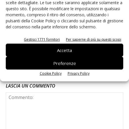
scelte dettagliate. Le tue scelte saranno applicate solamente a
questo sito. È possibile modificare le impostazioni in qualsiasi
Despar Express (Ergon) tra sfuso
momento, compreso il ritiro del consenso, utilizzando i
premium e ready-to-eat #Repartofresh
pulsanti della Cookie Policy o cliccando sul pulsante di gestione
del consenso nella parte inferiore dello schermo.
Leonardo Odorizzi: “Dobbiamo creare
Gestisci 1771 fornitori
Per saperne di più su questi scopi
stupore nel punto di vendita”
Accetta
#vocidellortofrutta
Preferenze
Cookie Policy
Privacy Policy
LASCIA UN COMMENTO