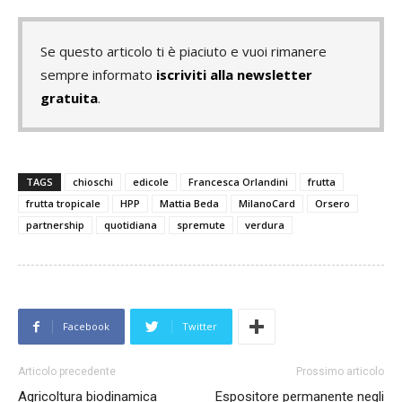
Se questo articolo ti è piaciuto e vuoi rimanere
sempre informato
iscriviti alla newsletter
gratuita
.
TAGS
chioschi
edicole
Francesca Orlandini
frutta
frutta tropicale
HPP
Mattia Beda
MilanoCard
Orsero
partnership
quotidiana
spremute
verdura
Facebook
Twitter
Articolo precedente
Prossimo articolo
Agricoltura biodinamica
Espositore permanente negli