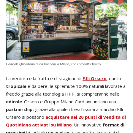
L'edicola Quotidiana di via Bocconi, a Milano, con i prodotti Orsero
La verdura e la frutta e di stagione di
F.lli Orsero
, quella
tropicale
e da bere, le spremute 100% naturali lavorate a
freddo grazie alla tecnologia HPP, si compreranno nelle
edicole
. Orsero e Gruppo Milano Card annunciano una
partnership
, grazie alla quale i freschissimi a marchio F.lli
Orsero si possono
acquistare nei 20 punti di vendita di
Quotidiana
attivati su Milano
. Un innovativo
format di
prossimità
: edicole meneghine riconvertite in negozi di