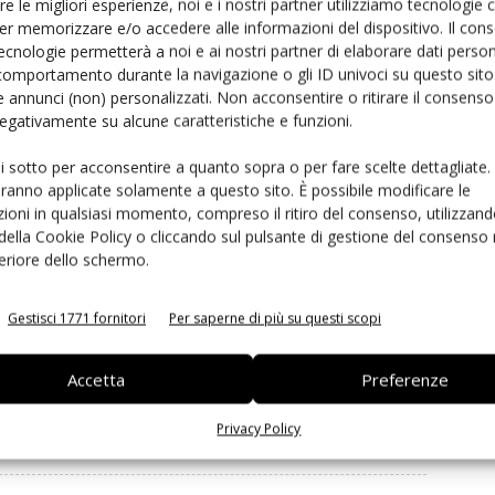
re le migliori esperienze, noi e i nostri partner utilizziamo tecnologie
Fruit Logistica: dal 3 al 5 settembre
l’azienda italiana
er memorizzare e/o accedere alle informazioni del dispositivo. Il con
glione 3
.
ecnologie permetterà a noi e ai nostri partner di elaborare dati person
comportamento durante la navigazione o gli ID univoci su questo sito 
ento importante per i nostri mercati di riferimento in
 annunci (non) personalizzati. Non acconsentire o ritirare il consens
 negativamente su alcune caratteristiche e funzioni.
na fase complessa per la logistica internazionale, con
lo
are. La fiera resta comunque per noi un momento
ui sotto per acconsentire a quanto sopra o per fare scelte dettagliate.
siatico e dell’estremo Oriente”.
aranno applicate solamente a questo sito. È possibile modificare le
ioni in qualsiasi momento, compreso il ritiro del consenso, utilizzand
 della Cookie Policy o cliccando sul pulsante di gestione del consenso 
feriore dello schermo.
rimanere sempre informato
iscriviti alla newsletter
Gestisci 1771 fornitori
Per saperne di più su questi scopi
Accetta
Preferenze
Hayward
Jingold
kiwi
Moreno Armuzzi
quantitativi
Privacy Policy