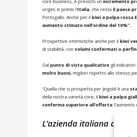
core business, è previsto un
incremento pr
origini: in primis l’
Italia
, che resta
il paese pr
Portogallo. Anche per il
kiwi a polpa rossa 
aumento stimato nell’ordine del 10%”.
Prospettive ottimistiche anche per il
kiwi v
di stabilità, con
volumi confermati o perfi
Dal
punto di vista qualitativo
gli indicator
molto buoni,
migliori rispetto allo stesso p
“Quella che si prospetta per Jingold è una
st
della nostra varietà core, il
kiwi a polpa gial
conferma superiore all’offerta
: l’aumento 
L’azienda italiana ad Asia