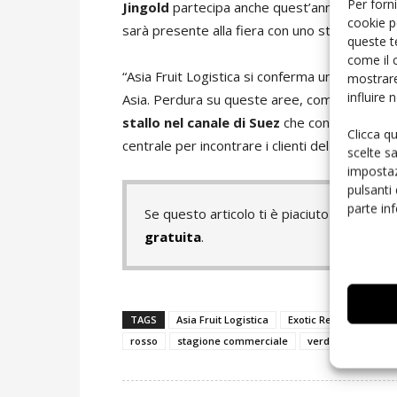
Per forni
Jingold
partecipa anche quest’anno ad
Asia 
cookie p
sarà presente alla fiera con uno stand al
padi
queste t
come il 
“Asia Fruit Logistica si conferma un appuntam
mostrare
influire
Asia. Perdura su queste aree, come è noto, u
stallo nel canale di Suez
che continua a pes
Clicca q
centrale per incontrare i clienti del Sud-est a
scelte s
impostaz
pulsanti
parte in
Se questo articolo ti è piaciuto e vuoi 
gratuita
.
TAGS
Asia Fruit Logistica
Exotic Red
giallo
rosso
stagione commerciale
verde
volumi