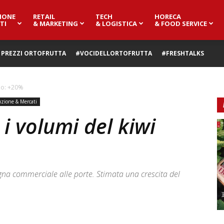
IONE
RETAIL
TECH
HORECA
TI
& MARKETING
& LOGISTICA
& FOOD SERVICE
PREZZI ORTOFRUTTA
#VOCIDELLORTOFRUTTA
#FRESHTALKS
llo: +20%
zione & Mercati
i volumi del kiwi
gna commerciale alle porte. Stimata una crescita del