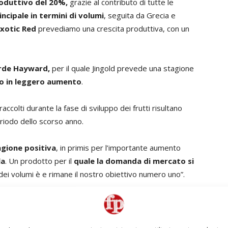
oduttivo del 20%,
grazie al contributo di tutte le
incipale in termini di volumi
, seguita da Grecia e
Exotic Red
prevediamo una crescita produttiva, con un
erde Hayward,
per il quale Jingold prevede una stagione
no in leggero aumento
.
i raccolti durante la fase di sviluppo dei frutti risultano
eriodo dello scorso anno.
agione positiva
, in primis per l’importante aumento
la
. Un prodotto per il
quale la domanda di mercato si
dei volumi è e rimane il nostro obiettivo numero uno”.
 Fruit Logistica