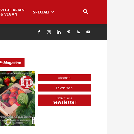
VEGETARIAN
SPECIALI
& VEGAN
E-Magazine
Abbonati
Edicola Web
Iscriviti alla
newsletter