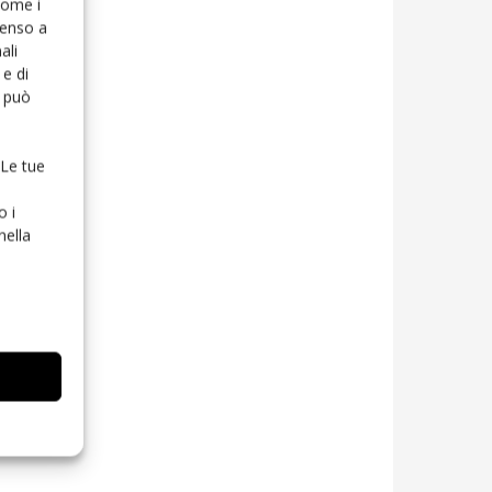
 come i
senso a
ali
e di
o può
 Le tue
o i
nella