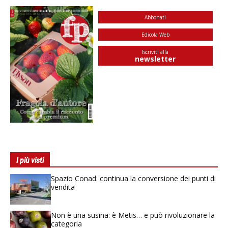
Abbonati
Edicola Web
Iscriviti alla
newsletter
I più visti
Spazio Conad: continua la conversione dei punti di
vendita
Non è una susina: è Metis… e può rivoluzionare la
categoria