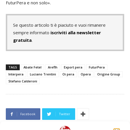
FuturPera e non solo».
Se questo articolo ti è piaciuto e vuoi rimanere
sempre informato
iscriviti alla newsletter
gratuita
.
TAGS
Abate Fetel
Areflh
Export pera
FuturPera
Interpera
Luciano Trentini
Oi pera
Opera
Origine Group
Stefano Calderoni
Facebook
Twitter
Articolo precedente
Prossimo articolo