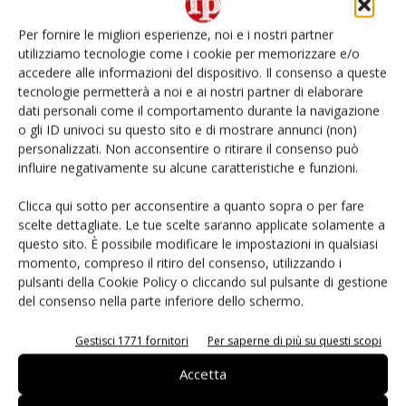
Whole Foods entra in
Con Chronofresh le poste
Per fornire le migliori esperienze, noi e i nostri partner
Globalgap
francesi ti portano i freschi a
utilizziamo tecnologie come i cookie per memorizzare e/o
casa
accedere alle informazioni del dispositivo. Il consenso a queste
tecnologie permetterà a noi e ai nostri partner di elaborare
dati personali come il comportamento durante la navigazione
o gli ID univoci su questo sito e di mostrare annunci (non)
personalizzati. Non acconsentire o ritirare il consenso può
influire negativamente su alcune caratteristiche e funzioni.
Clicca qui sotto per acconsentire a quanto sopra o per fare
scelte dettagliate. Le tue scelte saranno applicate solamente a
Redazione
questo sito. È possibile modificare le impostazioni in qualsiasi
momento, compreso il ritiro del consenso, utilizzando i
pulsanti della Cookie Policy o cliccando sul pulsante di gestione
del consenso nella parte inferiore dello schermo.
Articoli correlati
Di più dello stesso autore
Gestisci 1771 fornitori
Per saperne di più su questi scopi
Accetta
Apofruit, estate da record per il bio:
Canova e ViviToscano crescono a