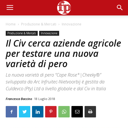
Home
Produzione & Mercati
Innovazione
Produzione & Mercati
Innovazione
Il Civ cerca aziende agricole
per testare una nuova
varietà di pero
La nuova varietà di pero “Cape Rose*|Cheeky®”
sviluppata da Arc Infruitec-Nietvoorbij è gestita da
Culdevco (Pty) Ltd a livello globale e dal Civ in Italia
Francesca Baccino
18 Luglio 2018