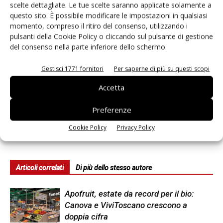
scelte dettagliate. Le tue scelte saranno applicate solamente a
sviluppo del kiwi in Calabria
mercato anche la produzione
questo sito. È possibile modificare le impostazioni in qualsiasi
italiana
momento, compreso il ritiro del consenso, utilizzando i
pulsanti della Cookie Policy o cliccando sul pulsante di gestione
del consenso nella parte inferiore dello schermo.
Gestisci 1771 fornitori
Per saperne di più su questi scopi
Accetta
Preferenze
Francesca Baccino
Cookie Policy
Privacy Policy
Articoli correlati
Di più dello stesso autore
Apofruit, estate da record per il bio:
Canova e ViviToscano crescono a
doppia cifra