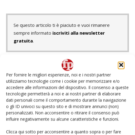
Se questo articolo ti è piaciuto e vuoi rimanere
sempre informato
iscriviti alla newsletter
gratuita
.
TAGS
aziende agricole
Cape Rose*|Cheeky
Civ
Per fornire le migliori esperienze, noi e i nostri partner
nuova varietà di pero
Sud Africa
utilizziamo tecnologie come i cookie per memorizzare e/o
accedere alle informazioni del dispositivo. Il consenso a queste
tecnologie permetterà a noi e ai nostri partner di elaborare
dati personali come il comportamento durante la navigazione
o gli ID univoci su questo sito e di mostrare annunci (non)
Facebook
Twitter
personalizzati. Non acconsentire o ritirare il consenso può
influire negativamente su alcune caratteristiche e funzioni.
Articolo precedente
Prossimo articolo
Clicca qui sotto per acconsentire a quanto sopra o per fare
Apofruit Italia rilancia sullo
Susine Metis, a luglio sul