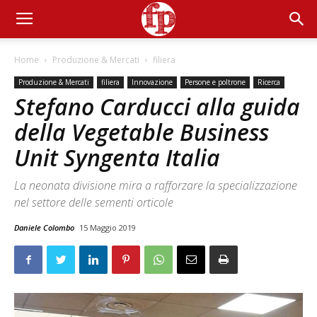
Home
Produzione & Mercati
filiera
Produzione & Mercati
filiera
Innovazione
Persone e poltrone
Ricerca
Stefano Carducci alla guida
della Vegetable Business
Unit Syngenta Italia
La neonata divisione mira a rafforzare la specializzazione
nel settore delle sementi orticole
Daniele Colombo
15 Maggio 2019