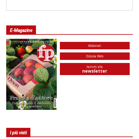
E-Magazine
Abbonati
Edicola Web
Iscriviti alla
newsletter
I più visti