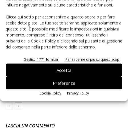
influire negativamente su alcune caratteristiche e funzioni.
Articoli correlati
Di più dello stesso autore
Clicca qui sotto per acconsentire a quanto sopra o per fare
scelte dettagliate. Le tue scelte saranno applicate solamente a
Non è una susina: è Metis… e può
questo sito. È possibile modificare le impostazioni in qualsiasi
rivoluzionare la categoria
momento, compreso il ritiro del consenso, utilizzando i
pulsanti della Cookie Policy o cliccando sul pulsante di gestione
del consenso nella parte inferiore dello schermo.
Catalytic Generators: l’etilene affidabile
sostiene il boom dell’avocado
Gestisci 1771 fornitori
Per saperne di più su questi scopi
Accetta
Apofruit Italia rinnova la governance
Preferenze
Cookie Policy
Privacy Policy
LASCIA UN COMMENTO