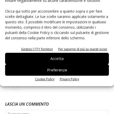
influire negativamente su alcune caratteristiche e funzioni.
Clicca qui sotto per acconsentire a quanto sopra o per fare
Joya porta 2.800 assaggi alla HoliRun
scelte dettagliate. Le tue scelte saranno applicate solamente a
questo sito. È possibile modificare le impostazioni in qualsiasi
momento, compreso il ritiro del consenso, utilizzando i
pulsanti della Cookie Policy o cliccando sul pulsante di gestione
Dole Italia, quasi 3.000 studenti al
del consenso nella parte inferiore dello schermo.
Premio Marketing Sim
Gestisci 1771 fornitori
Per saperne di più su questi scopi
Accetta
DimmidiSì porta lo street food sul palco
dei grandi concerti dell’estate
Preferenze
Cookie Policy
Privacy Policy
LASCIA UN COMMENTO