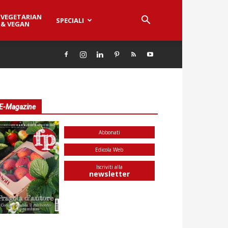
VEGETARIAN
SPECIALI
& VEGAN
E-Magazine
Abbonati
Edicola Web
Iscriviti alla
newsletter