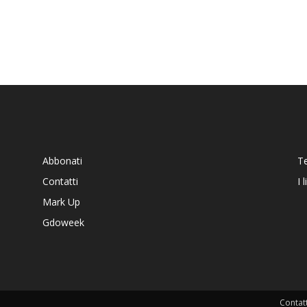
Abbonati
T
Contatti
I 
Mark Up
Gdoweek
Contatt