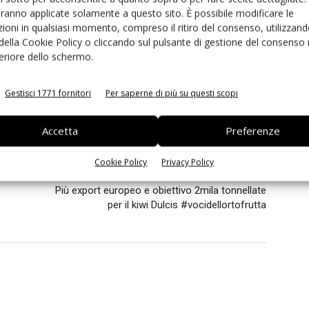
aranno applicate solamente a questo sito. È possibile modificare le
olce Passione
ettari
export
Fruit Logistica
Giotto
ioni in qualsiasi momento, compreso il ritiro del consenso, utilizzand
aturamica
Luciano Trentini
Matteo Mazzoni
 della Cookie Policy o cliccando sul pulsante di gestione del consenso 
Sandro Colombi
feriore dello schermo.
Gestisci 1771 fornitori
Per saperne di più su questi scopi
Accetta
Preferenze
inkedin
Pinterest
Email
Cookie Policy
Privacy Policy
Prossimo articolo
Più export europeo e obiettivo 2mila tonnellate
per il kiwi Dulcis #vocidellortofrutta