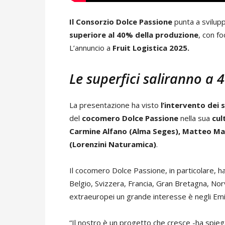
Il Consorzio Dolce Passione
punta a svilupp
superiore al 40% della produzione
, con fo
L’annuncio a
Fruit Logistica 2025.
Le superfici saliranno a 4
La presentazione ha visto
l’intervento dei 
del
cocomero Dolce Passione
nella sua
cul
Carmine Alfano (Alma Seges), Matteo Ma
(Lorenzini Naturamica)
.
Il cocomero Dolce Passione, in particolare,
Belgio, Svizzera, Francia, Gran Bretagna, Norv
extraeuropei un grande interesse è negli Em
“Il nostro è un progetto che cresce -ha spieg