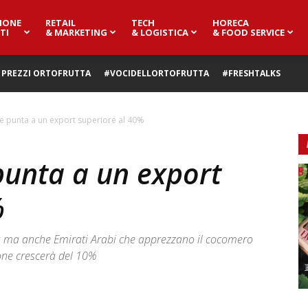
IONE
RETAIL
TECH
HORECA
TI
& MARKETING
& LOGISTICA
& FOOD SERVICE
PREZZI ORTOFRUTTA
#VOCIDELLORTOFRUTTA
#FRESHTALKS
e punta a un export superiore al 40%
punta a un export
%
pa ma anche Emirati Arabi che apprezzano il cocomero
one crescerà del 10%