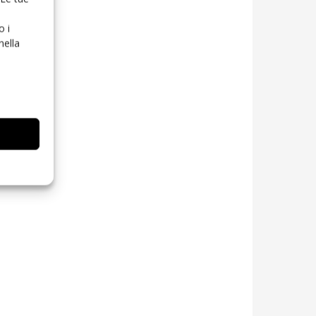
o i
nella