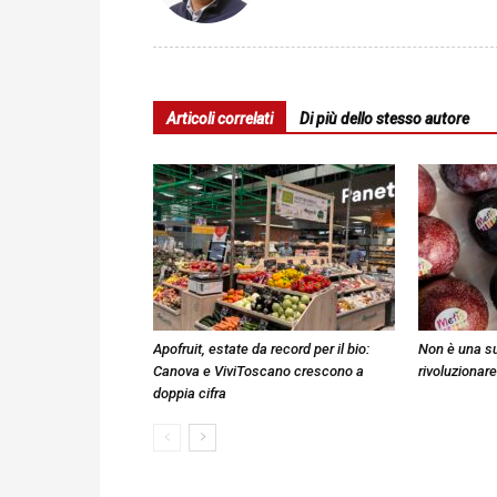
Articoli correlati
Di più dello stesso autore
Apofruit, estate da record per il bio:
Non è una su
Canova e ViviToscano crescono a
rivoluzionare
doppia cifra