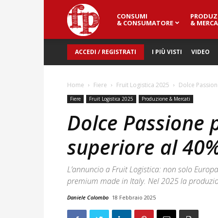
CONSUMI
PRODUZ
Fresh
& CONSUMATORE
& MERCA
ACCEDI / REGISTRATI
I PIÙ VISTI
VIDEO
Point
Home
Fiere
Fruit Logistica 2025
Dolce Passion
Magazine
Fiere
Fruit Logistica 2025
Produzione & Mercati
Dolce Passione 
superiore al 40
L’annuncio a Fruit Logistica: non solo Euro
premium made in Italy. Nel 2025 la produzi
Daniele Colombo
18 Febbraio 2025