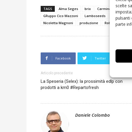
scelte s
TAGS
Alma Seges
brix
Carmine Alfano
D
impostaz
GRuppo Cico Mazzoni
Lamboseeds
Lorenzini N
pulsanti
Nicoletta Magnoni
produzione
Roberto Castello
parte in
Facebook
Twitter
L
Articolo precedente
La Speseria (Selex): la prossimità edlp con
prodotti a km0 #Repartofresh
Daniele Colombo