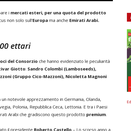
are i
mercati esteri, per una quota del prodotto
cus non solo sull’
Europa
ma anche
Emirati Arabi.
00 ettari
soci del Consorzio
che hanno evidenziato le peculiarità
tivar Giotto
:
Sandro Colombi (Lamboseeds),
zzoni (Gruppo Cico-Mazzoni), Nicoletta Magnoni
 ha un notevole apprezzamento in Germania, Olanda,
Ed
egia, Polonia, Repubblica Ceca, Lettonia. E tra i Paesi
irati Arabi che gradiscono questo prodotto
premium
.
ato il presidente
Roberto Castello
– Lo scorso anno a