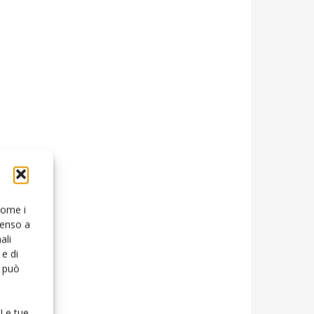
 come i
senso a
ali
e di
o può
 Le tue