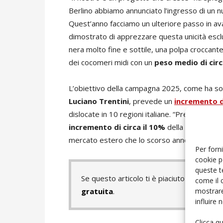
Berlino abbiamo annunciato l’ingresso di un nu
Quest’anno facciamo un ulteriore passo in ava
dimostrato di apprezzare questa unicità esc
nera molto fine e sottile, una polpa croccant
dei cocomeri midi con un
peso medio di circ
L’obiettivo della campagna 2025, come ha sot
Luciano Trentini
, prevede un
incremento d
dislocate in 10 regioni italiane. “Prevediamo
incremento di circa il 10%
della produzione
mercato estero che lo scorso anno ha assorb
Per forni
cookie p
queste t
Se questo articolo ti è piaciuto e vuoi 
come il 
mostrare
gratuita
.
influire
Clicca q