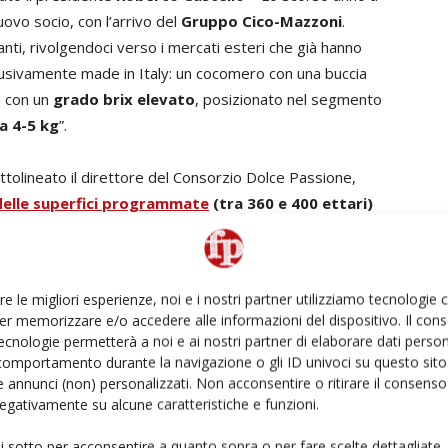
ovo socio, con l’arrivo del
Gruppo Cico-Mazzoni
.
nti, rivolgendoci verso i mercati esteri che già hanno
lusivamente made in Italy: un cocomero con una buccia
e con un
grado brix elevato
, posizionato nel segmento
a 4-5 kg
”.
tolineato il direttore del Consorzio Dolce Passione,
elle superfici programmate
(tra 360 e 400 ettari)
 una produzione
tra le 22 e 25mila tonnellate
, con un
. Questo consentirà di avere ancora più prodotto per il
ito poco meno della metà della produzione”.
re le migliori esperienze, noi e i nostri partner utilizziamo tecnologie
er memorizzare e/o accedere alle informazioni del dispositivo. Il con
ecnologie permetterà a noi e ai nostri partner di elaborare dati person
rimanere sempre informato
iscriviti alla newsletter
comportamento durante la navigazione o gli ID univoci su questo sito 
 annunci (non) personalizzati. Non acconsentire o ritirare il consens
 negativamente su alcune caratteristiche e funzioni.
ui sotto per acconsentire a quanto sopra o per fare scelte dettagliate.