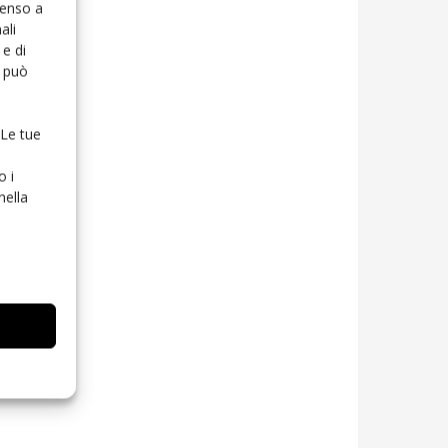
senso a
ali
e di
o può
 Le tue
o i
nella