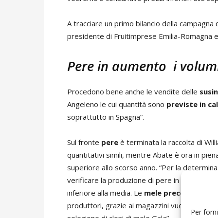
A tracciare un primo bilancio della campagna 
presidente di Fruitimprese Emilia-Romagna e 
Pere in aumento i volumi
Procedono bene anche le vendite delle
susin
Angeleno le cui quantità sono
previste in ca
soprattutto in Spagna”.
Sul fronte
pere
è terminata la raccolta di Wil
quantitativi simili, mentre Abate è ora in pi
superiore allo scorso anno. “Per la determin
verificare la produzione di pere in Belgio e O
inferiore alla media. Le
mele precoci
già racc
produttori, grazie ai magazzini vuoti lasciati
Per forni