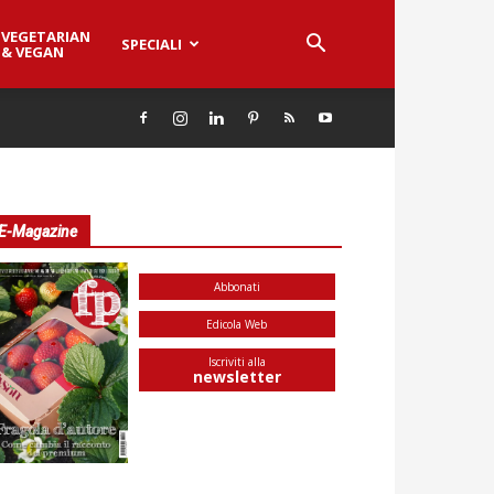
VEGETARIAN
SPECIALI
& VEGAN
E-Magazine
Abbonati
Edicola Web
Iscriviti alla
newsletter