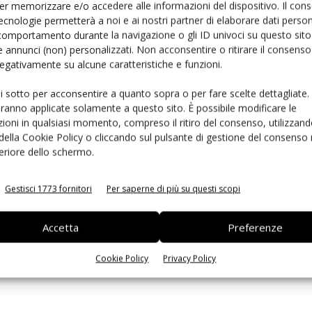
er memorizzare e/o accedere alle informazioni del dispositivo. Il con
ecnologie permetterà a noi e ai nostri partner di elaborare dati person
comportamento durante la navigazione o gli ID univoci su questo sito 
one inferiore allo scorso anno specialmente in Emilia
 annunci (non) personalizzati. Non acconsentire o ritirare il consens
e dei clienti sia in Italia ma anche all’estero la
 negativamente su alcune caratteristiche e funzioni.
re sappiamo offrire. E non si può più contare
enziava e valorizzava il prezzo dell’albicocca”.
ui sotto per acconsentire a quanto sopra o per fare scelte dettagliate.
aranno applicate solamente a questo sito. È possibile modificare le
ioni in qualsiasi momento, compreso il ritiro del consenso, utilizzand
 della Cookie Policy o cliccando sul pulsante di gestione del consenso 
rimanere sempre informato
iscriviti alla newsletter
feriore dello schermo.
Gestisci 1773 fornitori
Per saperne di più su questi scopi
Accetta
Preferenze
gna
Giancarlo Minguzzi
nerttarine
pere
pesche
Cookie Policy
Privacy Policy