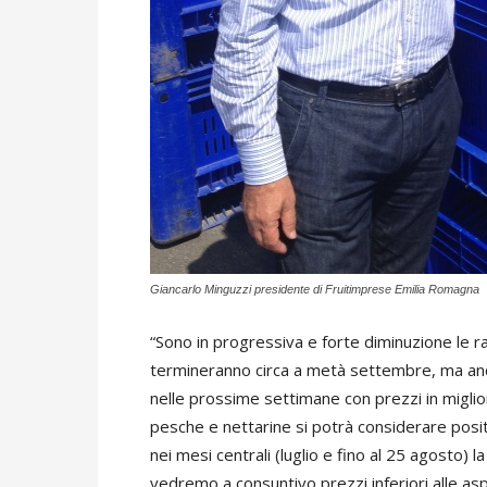
Giancarlo Minguzzi presidente di Fruitimprese Emilia Romagna
“Sono in progressiva e forte diminuzione le r
termineranno circa a metà settembre, ma anche
nelle prossime settimane con prezzi in miglior
pesche e nettarine si potrà considerare positi
nei mesi centrali (luglio e fino al 25 agosto) l
vedremo a consuntivo prezzi inferiori alle asp