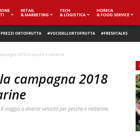
IONE
RETAIL
TECH
HORECA
TI
& MARKETING
& LOGISTICA
& FOOD SERVICE
PREZZI ORTOFRUTTA
#VOCIDELLORTOFRUTTA
#FRESHTALKS
campagna 2018 di pesche e nettarine
lla campagna 2018
arine
viaggia a diverse velocità per pesche e nettarine,