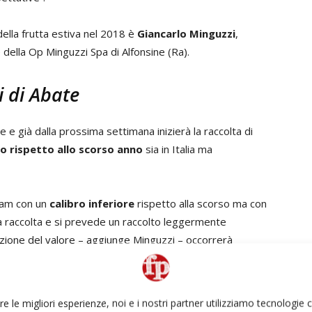
della frutta estiva nel 2018 è
Giancarlo Minguzzi
,
della Op Minguzzi Spa di Alfonsine (Ra).
 di Abate
e e già dalla prossima settimana inizierà la raccolta di
lo rispetto allo scorso anno
sia in Italia ma
liam con un
calibro inferiore
rispetto alla scorso ma con
ena raccolta e si prevede un raccolto leggermente
azione del valore – aggiunge Minguzzi – occorrerà
landa dove il raccolto dovrebbe essere di calibro
olte in Emilia Romagna stanno dando soddisfazioni ai
 dalla scorsa stagione e complice anche una rinnovata
re le migliori esperienze, noi e i nostri partner utilizziamo tecnologie