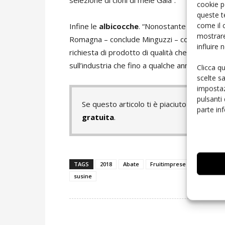
selezione di cloni di mele Gala”.
cookie p
queste t
come il 
Infine le
albicocche
. “Nonostante una produzi
mostrare
Romagna – conclude Minguzzi – continua da part
influire
richiesta di prodotto di qualità che non semp
sull’industria che fino a qualche anno fa differ
Clicca q
scelte s
impostaz
pulsanti
Se questo articolo ti è piaciuto e vuoi 
parte in
gratuita
.
TAGS
2018
Abate
Fruitimprese Emilia-Roma
susine