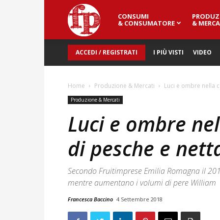
CONSUMI
PRODUZ
Fresh
& CONSUMATORE
& MERCA
ACCEDI / REGISTRATI
I PIÙ VISTI
VIDEO
Point
Home
Produzione & Mercati
Luci e ombre nella 
Magazine
Produzione & Mercati
Luci e ombre ne
di pesche e nett
Secondo Fruitimprese Emilia Romagna il 2018 
mentre aumentano i volumi di pere William
Francesca Baccino
4 Settembre 2018