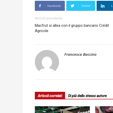
Facebook
Twitter
L
Articolo precedente
Macfrut si allea con il gruppo bancario Crédit
Agricole
Francesca Baccino
Articoli correlati
Di più dello stesso autore