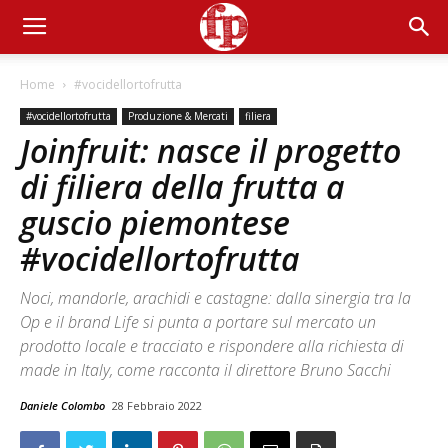
Home
#vocidellortofrutta
#vocidellortofrutta
Produzione & Mercati
filiera
Joinfruit: nasce il progetto
di filiera della frutta a
guscio piemontese
#vocidellortofrutta
Noci, mandorle, arachidi e castagne: dalla sinergia tra la
Op e il brand Life si punta a portare sul mercato un
prodotto locale e tracciato e rispondere alla richiesta di
made in Italy, come racconta il direttore Bruno Sacchi
Daniele Colombo
28 Febbraio 2022