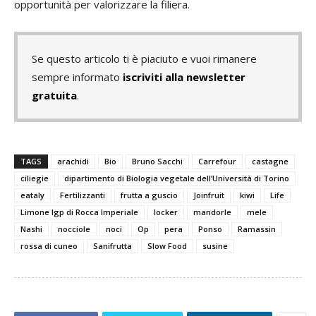
opportunità per valorizzare la filiera.
Se questo articolo ti è piaciuto e vuoi rimanere
sempre informato
iscriviti alla newsletter
gratuita
.
TAGS
arachidi
Bio
Bruno Sacchi
Carrefour
castagne
ciliegie
dipartimento di Biologia vegetale dell’Università di Torino
eataly
Fertilizzanti
frutta a guscio
Joinfruit
kiwi
Life
Limone Igp di Rocca Imperiale
locker
mandorle
mele
Nashi
nocciole
noci
Op
pera
Ponso
Ramassin
rossa di cuneo
Sanifrutta
Slow Food
susine