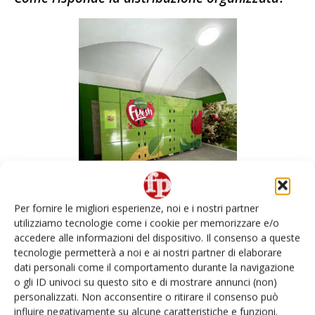
Per fornire le migliori esperienze, noi e i nostri partner
utilizziamo tecnologie come i cookie per memorizzare e/o
accedere alle informazioni del dispositivo. Il consenso a queste
Locker Joinfruit
tecnologie permetterà a noi e ai nostri partner di elaborare
dati personali come il comportamento durante la navigazione
Il
Ramassin
è una produzione limitata. Quest’anno ce n’era
o gli ID univoci su questo sito e di mostrare annunci (non)
poco ed è andato in
Eataly
e
Carrefour
. La pera
Nashi
ha
personalizzati. Non acconsentire o ritirare il consenso può
avuto buoni risultati in Europa, pur colpita dal gelo.
influire negativamente su alcune caratteristiche e funzioni.