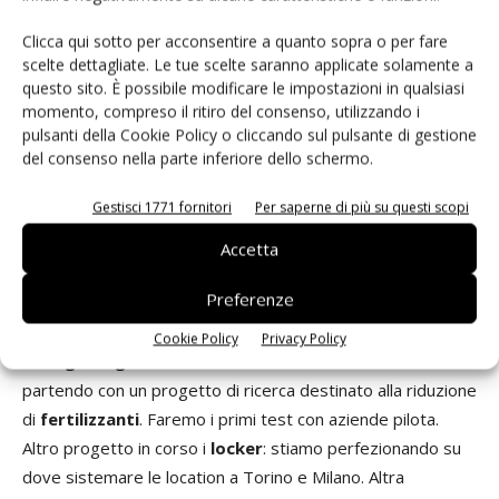
Storicamente, come Op, siamo nati come esportatori:
Clicca qui sotto per acconsentire a quanto sopra o per fare
stiamo entrando progressivamente, da due-tre anni, nelle
scelte dettagliate. Le tue scelte saranno applicate solamente a
insegne italiane. Sulla gdo c’è sempre un po’ la difficoltà a
questo sito. È possibile modificare le impostazioni in qualsiasi
conciliare il prodotto di filiera con il
prezzo
. È importare
momento, compreso il ritiro del consenso, utilizzando i
pulsanti della Cookie Policy o cliccando sul pulsante di gestione
incrociare le esigenze: noi dobbiamo produrre di più e loro
del consenso nella parte inferiore dello schermo.
valorizzare la produzione locale.
Gestisci 1771 fornitori
Per saperne di più su questi scopi
Fate lotta integrata ma l’Ue ci chiede di
Accetta
aumentare la superficie bio.
Preferenze
La produzione bio incide per il 3-4% del nostro fatturato,
ma c’ è l’intenzione di aumentarla. Con il
dipartimento di
Cookie Policy
Privacy Policy
Biologia vegetale dell’Università di Torino
stiamo
partendo con un progetto di ricerca destinato alla riduzione
di
fertilizzanti
. Faremo i primi test con aziende pilota.
Altro progetto in corso i
locker
: stiamo perfezionando su
dove sistemare le location a Torino e Milano. Altra