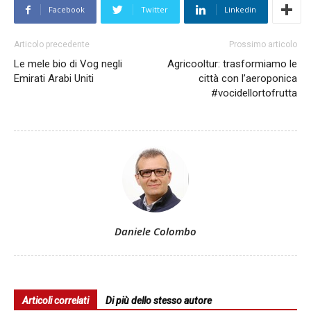
Facebook
Twitter
Linkedin
Articolo precedente
Prossimo articolo
Le mele bio di Vog negli
Agricooltur: trasformiamo le
Emirati Arabi Uniti
città con l’aeroponica
#vocidellortofrutta
Daniele Colombo
Articoli correlati
Di più dello stesso autore