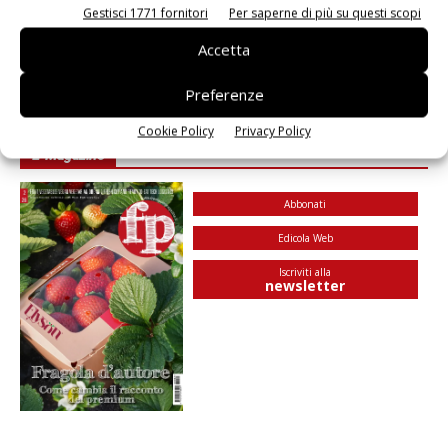
Gestisci 1771 fornitori
Per saperne di più su questi scopi
La stagione 2017-2018 per Pink Lady, un
Accetta
brand di successo tra...
Preferenze
Luca Moroni
28 Novembre 2017
Cookie Policy
Privacy Policy
E-Magazine
Abbonati
Edicola Web
Iscriviti alla
newsletter