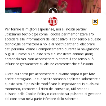
Per fornire le migliori esperienze, noi e i nostri partner
utilizziamo tecnologie come i cookie per memorizzare e/o
accedere alle informazioni del dispositivo. Il consenso a queste
Una stagione eccezionale per le mele Pink
tecnologie permetterà a noi e ai nostri partner di elaborare
Lady
dati personali come il comportamento durante la navigazione
o gli ID univoci su questo sito e di mostrare annunci (non)
Luca Moroni
20 Marzo 2018
personalizzati. Non acconsentire o ritirare il consenso può
influire negativamente su alcune caratteristiche e funzioni.
Clicca qui sotto per acconsentire a quanto sopra o per fare
scelte dettagliate. Le tue scelte saranno applicate solamente a
questo sito. È possibile modificare le impostazioni in qualsiasi
momento, compreso il ritiro del consenso, utilizzando i
pulsanti della Cookie Policy o cliccando sul pulsante di gestione
del consenso nella parte inferiore dello schermo.