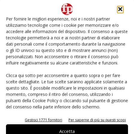
Non è una susina: è Metis… e può rivoluzionare la
categoria
Per fornire le migliori esperienze, noi e i nostri partner
utilizziamo tecnologie come i cookie per memorizzare e/o
L’ortofrutta di Extra Supermercati tra localismo e
accedere alle informazioni del dispositivo. Il consenso a queste
Ai #Repartofresh
tecnologie permetterà a noi e ai nostri partner di elaborare
dati personali come il comportamento durante la navigazione
o gli ID univoci su questo sito e di mostrare annunci (non)
Andamento prezzi ortofrutta in Italia al 27 luglio
2026
personalizzati. Non acconsentire o ritirare il consenso può
influire negativamente su alcune caratteristiche e funzioni.
Leonardo Odorizzi: “Dobbiamo creare stupore nel
Clicca qui sotto per acconsentire a quanto sopra o per fare
punto di vendita” #vocidellortofrutta
scelte dettagliate. Le tue scelte saranno applicate solamente a
questo sito. È possibile modificare le impostazioni in qualsiasi
momento, compreso il ritiro del consenso, utilizzando i
pulsanti della Cookie Policy o cliccando sul pulsante di gestione
del consenso nella parte inferiore dello schermo.
E-magazine
Gestisci 1771 fornitori
Per saperne di più su questi scopi
Accetta