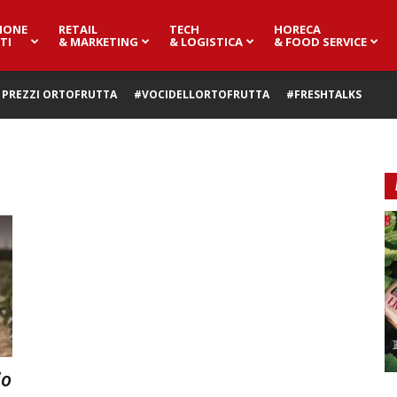
IONE
RETAIL
TECH
HORECA
TI
& MARKETING
& LOGISTICA
& FOOD SERVICE
PREZZI ORTOFRUTTA
#VOCIDELLORTOFRUTTA
#FRESHTALKS
io