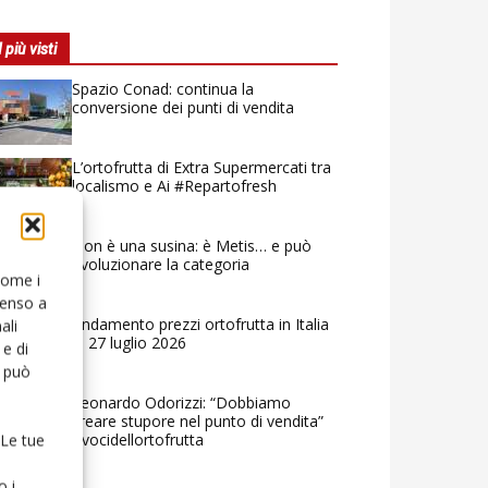
I più visti
Spazio Conad: continua la
conversione dei punti di vendita
L’ortofrutta di Extra Supermercati tra
localismo e Ai #Repartofresh
Non è una susina: è Metis… e può
rivoluzionare la categoria
 come i
senso a
Andamento prezzi ortofrutta in Italia
ali
al 27 luglio 2026
e di
o può
Leonardo Odorizzi: “Dobbiamo
creare stupore nel punto di vendita”
#vocidellortofrutta
 Le tue
o i