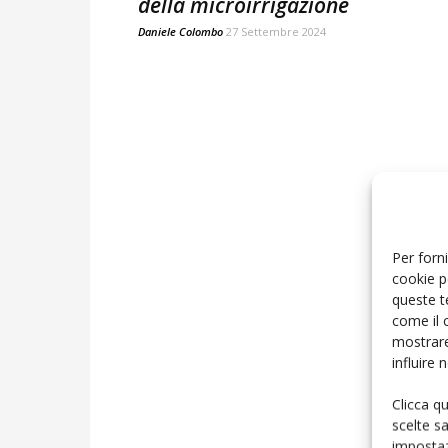
della microirrigazione
Daniele Colombo
27 Settembre 2024
Per forni
cookie p
queste t
come il 
mostrare
influire
Clicca q
scelte s
impostaz