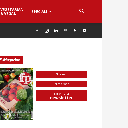
VEGETARIAN
SPECIALI
& VEGAN
E-Magazine
Abbonati
Edicola Web
Iscriviti alla
newsletter