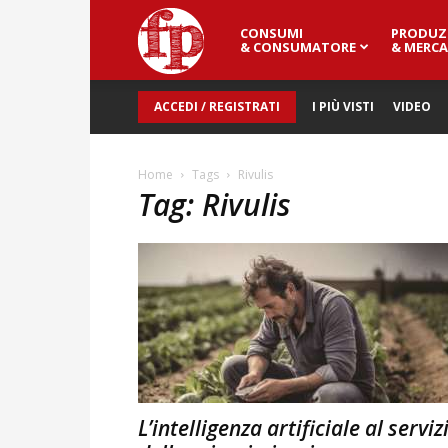
CONSUMI
PRODUZ
Fresh
& CONSUMATORE
& MERCA
ACCEDI / REGISTRATI
I PIÙ VISTI
VIDEO
Point
Home
Tags
Rivulis
Tag: Rivulis
Magazine
L’intelligenza artificiale al serviz