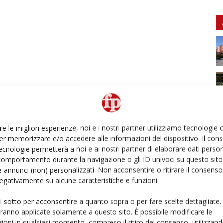
re le migliori esperienze, noi e i nostri partner utilizziamo tecnologie
er memorizzare e/o accedere alle informazioni del dispositivo. Il con
ecnologie permetterà a noi e ai nostri partner di elaborare dati person
comportamento durante la navigazione o gli ID univoci su questo sito 
 annunci (non) personalizzati. Non acconsentire o ritirare il consens
 negativamente su alcune caratteristiche e funzioni.
ui sotto per acconsentire a quanto sopra o per fare scelte dettagliate.
aranno applicate solamente a questo sito. È possibile modificare le
ioni in qualsiasi momento, compreso il ritiro del consenso, utilizzand