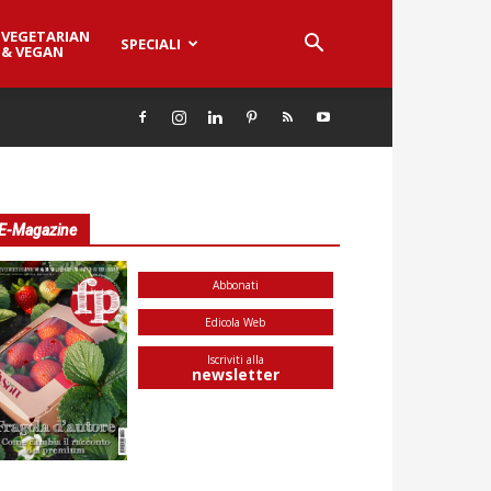
VEGETARIAN
SPECIALI
& VEGAN
E-Magazine
Abbonati
Edicola Web
Iscriviti alla
newsletter