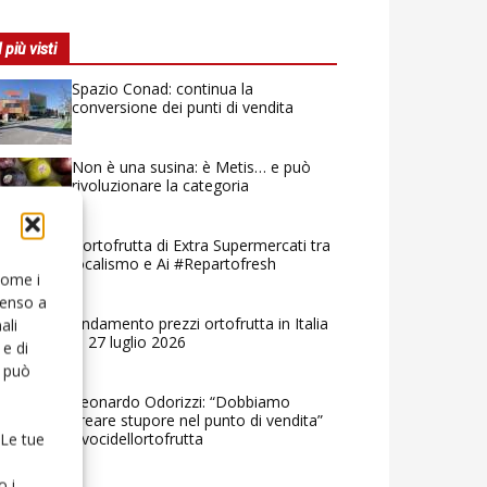
I più visti
Spazio Conad: continua la
conversione dei punti di vendita
Non è una susina: è Metis… e può
rivoluzionare la categoria
L’ortofrutta di Extra Supermercati tra
localismo e Ai #Repartofresh
 come i
senso a
Andamento prezzi ortofrutta in Italia
ali
al 27 luglio 2026
e di
o può
Leonardo Odorizzi: “Dobbiamo
creare stupore nel punto di vendita”
#vocidellortofrutta
 Le tue
o i