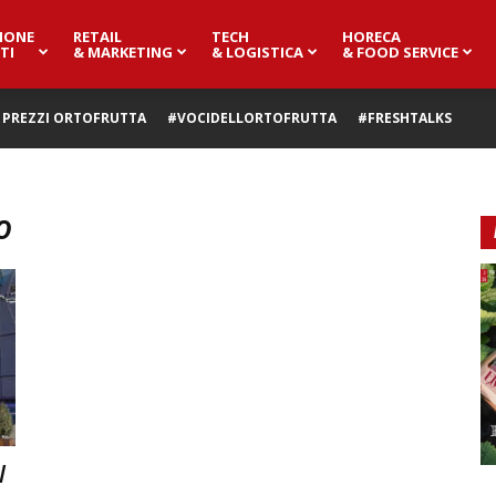
IONE
RETAIL
TECH
HORECA
TI
& MARKETING
& LOGISTICA
& FOOD SERVICE
PREZZI ORTOFRUTTA
#VOCIDELLORTOFRUTTA
#FRESHTALKS
o
l