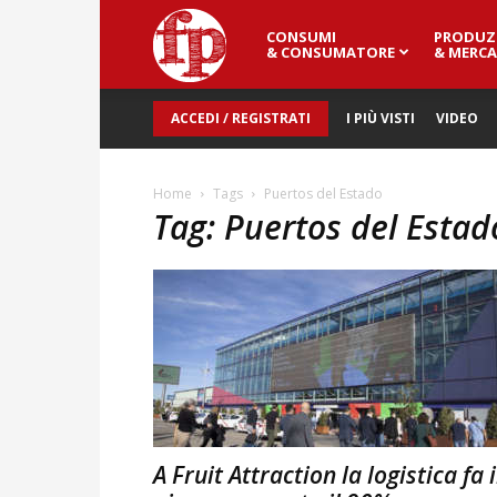
CONSUMI
PRODUZ
Fresh
& CONSUMATORE
& MERCA
ACCEDI / REGISTRATI
I PIÙ VISTI
VIDEO
Point
Home
Tags
Puertos del Estado
Tag: Puertos del Estad
Magazine
A Fruit Attraction la logistica fa i