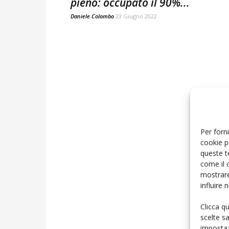
pieno: occupato il 90%...
Daniele Colombo
23 Giugno 2022
Per forni
cookie p
queste t
come il 
mostrare
influire
Clicca q
scelte s
impostaz