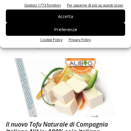
Gestisci 1773 fornitori
Per saperne di più su questi scopi
Accetta
Preferenze
Planet Farms lancia i primi prodotti da
vertical farming
Cookie Policy
Privacy Policy
Daniele Colombo
9 Luglio 2021
Il nuovo Tofu Naturale di Compagnia