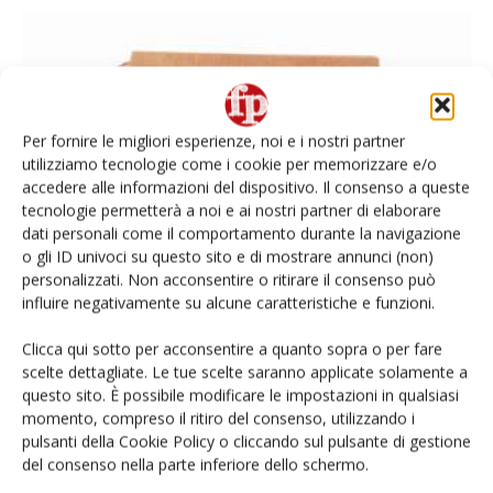
Per fornire le migliori esperienze, noi e i nostri partner
utilizziamo tecnologie come i cookie per memorizzare e/o
accedere alle informazioni del dispositivo. Il consenso a queste
tecnologie permetterà a noi e ai nostri partner di elaborare
dati personali come il comportamento durante la navigazione
Brio, cresce a doppia cifra il biodinamico
o gli ID univoci su questo sito e di mostrare annunci (non)
personalizzati. Non acconsentire o ritirare il consenso può
certificato Demeter
influire negativamente su alcune caratteristiche e funzioni.
Daniele Colombo
25 Ottobre 2021
Clicca qui sotto per acconsentire a quanto sopra o per fare
scelte dettagliate. Le tue scelte saranno applicate solamente a
questo sito. È possibile modificare le impostazioni in qualsiasi
momento, compreso il ritiro del consenso, utilizzando i
pulsanti della Cookie Policy o cliccando sul pulsante di gestione
del consenso nella parte inferiore dello schermo.