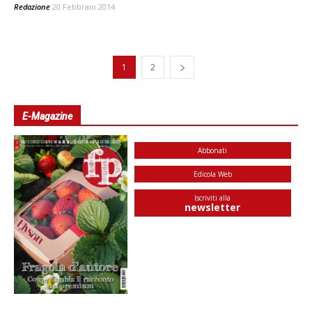
Redazione
20 Febbraio 2014
1
2
E-Magazine
Abbonati
Edicola Web
Iscriviti alla
newsletter