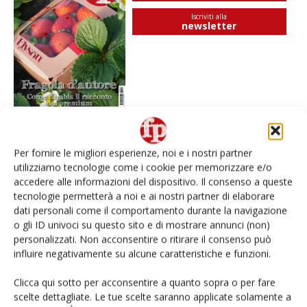
Iscriviti alla
newsletter
Per fornire le migliori esperienze, noi e i nostri partner
I più visti
utilizziamo tecnologie come i cookie per memorizzare e/o
accedere alle informazioni del dispositivo. Il consenso a queste
Spazio Conad: continua la conversione dei punti di
tecnologie permetterà a noi e ai nostri partner di elaborare
vendita
dati personali come il comportamento durante la navigazione
o gli ID univoci su questo sito e di mostrare annunci (non)
Non è una susina: è Metis… e può rivoluzionare la
personalizzati. Non acconsentire o ritirare il consenso può
categoria
influire negativamente su alcune caratteristiche e funzioni.
Clicca qui sotto per acconsentire a quanto sopra o per fare
L’ortofrutta di Extra Supermercati tra localismo e
scelte dettagliate. Le tue scelte saranno applicate solamente a
Ai #Repartofresh