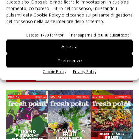
questo sito. È possibile modificare le impostazioni in qualsiasi
momento, compreso il ritiro del consenso, utilizzando i
Andamento prezzi ortofrutta in Italia al 27 luglio
pulsanti della Cookie Policy o cliccando sul pulsante di gestione
2026
del consenso nella parte inferiore dello schermo.
Apofruit, estate da record per il bio: Canova e
Gestisci 1773 fornitori
Per saperne di più su questi scopi
ViviToscano crescono a doppia cifra
Accetta
Preferenze
Cookie Policy
Privacy Policy
E-magazine