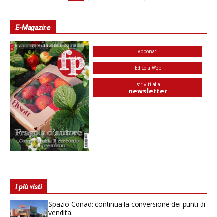
E-Magazine
Abbonati
Edicola Web
Iscriviti alla
newsletter
I più visti
Spazio Conad: continua la conversione dei punti di
vendita