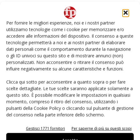
Per fornire le migliori esperienze, noi e i nostri partner
utilizziamo tecnologie come i cookie per memorizzare e/o
accedere alle informazioni del dispositivo. Il consenso a queste
tecnologie permetterà a noi e ai nostri partner di elaborare
dati personali come il comportamento durante la navigazione
o gli ID univoci su questo sito e di mostrare annunci (non)
personalizzati. Non acconsentire o ritirare il consenso può
influire negativamente su alcune caratteristiche e funzioni.
Viaggio lungo la filiera della mela Pink
Lady, dal campo allo...
Clicca qui sotto per acconsentire a quanto sopra o per fare
scelte dettagliate. Le tue scelte saranno applicate solamente a
Luca Moroni
4 Febbraio 2025
questo sito. È possibile modificare le impostazioni in qualsiasi
momento, compreso il ritiro del consenso, utilizzando i
pulsanti della Cookie Policy o cliccando sul pulsante di gestione
del consenso nella parte inferiore dello schermo.
Gestisci 1771 fornitori
Per saperne di più su questi scopi