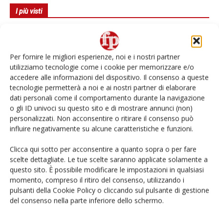
I più visti
Spazio Conad: continua la conversione dei punti di
vendita
Per fornire le migliori esperienze, noi e i nostri partner
Non è una susina: è Metis… e può rivoluzionare la
utilizziamo tecnologie come i cookie per memorizzare e/o
categoria
accedere alle informazioni del dispositivo. Il consenso a queste
tecnologie permetterà a noi e ai nostri partner di elaborare
dati personali come il comportamento durante la navigazione
L’ortofrutta di Extra Supermercati tra localismo e
Ai #Repartofresh
o gli ID univoci su questo sito e di mostrare annunci (non)
personalizzati. Non acconsentire o ritirare il consenso può
influire negativamente su alcune caratteristiche e funzioni.
Andamento prezzi ortofrutta in Italia al 27 luglio
2026
Clicca qui sotto per acconsentire a quanto sopra o per fare
scelte dettagliate. Le tue scelte saranno applicate solamente a
Apofruit, estate da record per il bio: Canova e
questo sito. È possibile modificare le impostazioni in qualsiasi
ViviToscano crescono a doppia cifra
momento, compreso il ritiro del consenso, utilizzando i
pulsanti della Cookie Policy o cliccando sul pulsante di gestione
del consenso nella parte inferiore dello schermo.