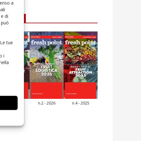
senso a
ali
e di
E-magazine
o può
 Le tue
o i
nella
n.3 - 2026
n.2 - 2026
n.4 - 2025
icola Web