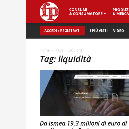
CONSUMI
PRODUZ
Fresh
& CONSUMATORE
& MERCA
ACCEDI / REGISTRATI
I PIÙ VISTI
VIDEO
Point
Home
Tags
Liquidità
Tag: liquidità
Magazine
Da Ismea 19,3 milioni di euro di