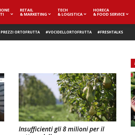
IONE
RETAIL
TECH
HORECA
TI
& MARKETING
& LOGISTICA
& FOOD SERVICE
PREZZI ORTOFRUTTA
#VOCIDELLORTOFRUTTA
#FRESHTALKS
Insufficienti gli 8 milioni per il