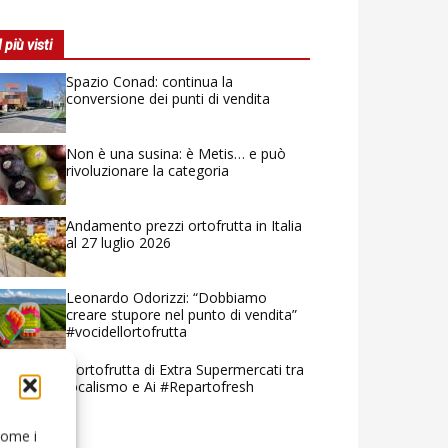
I più visti
Spazio Conad: continua la
conversione dei punti di vendita
Non è una susina: è Metis… e può
rivoluzionare la categoria
Andamento prezzi ortofrutta in Italia
al 27 luglio 2026
Leonardo Odorizzi: “Dobbiamo
creare stupore nel punto di vendita”
#vocidellortofrutta
L’ortofrutta di Extra Supermercati tra
localismo e Ai #Repartofresh
 come i