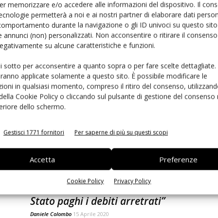
er memorizzare e/o accedere alle informazioni del dispositivo. Il con
ecnologie permetterà a noi e ai nostri partner di elaborare dati person
comportamento durante la navigazione o gli ID univoci su questo sito 
 annunci (non) personalizzati. Non acconsentire o ritirare il consens
n
Intesa Sanpaolo e Ortofruit Italia:
 negativamente su alcune caratteristiche e funzioni.
accordo per dare accesso al
credito
ui sotto per acconsentire a quanto sopra o per fare scelte dettagliate.
aranno applicate solamente a questo sito. È possibile modificare le
Daniele Colombo
8 Marzo 2021
ioni in qualsiasi momento, compreso il ritiro del consenso, utilizzand
 della Cookie Policy o cliccando sul pulsante di gestione del consenso 
feriore dello schermo.
Gestisci 1771 fornitori
Per saperne di più su questi scopi
Accetta
Preferenze
Ed
Cookie Policy
Privacy Policy
Luca Garletti (Mc Garlet): “Lo
Stato paghi i debiti arretrati”
Daniele Colombo
15 Aprile 2020