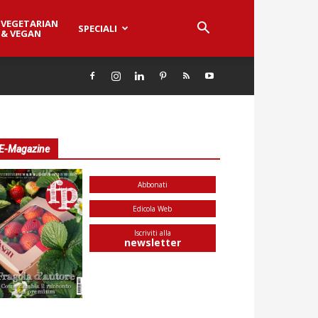
VEGETARIAN
SPECIALI
& VEGAN
E-Magazine
Abbonati
Edicola Web
Iscriviti alla
newsletter