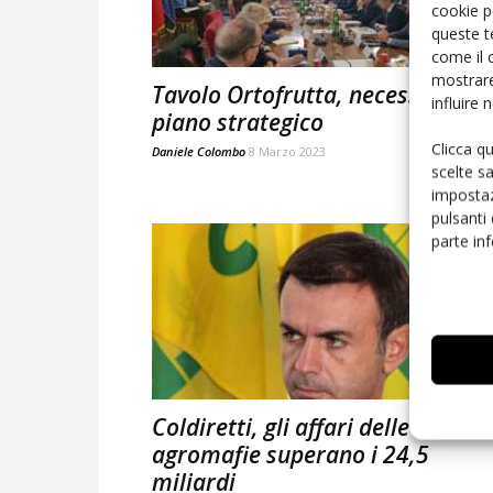
cookie p
queste t
come il 
mostrare
Tavolo Ortofrutta, necessario u
influire
piano strategico
Clicca q
Daniele Colombo
8 Marzo 2023
scelte s
impostaz
pulsanti
parte in
Coldiretti, gli affari delle
agromafie superano i 24,5
miliardi