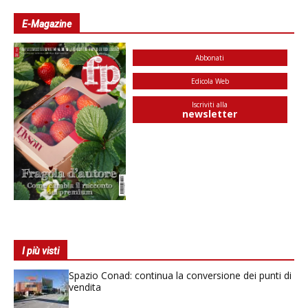
E-Magazine
Abbonati
Edicola Web
Iscriviti alla
newsletter
I più visti
Spazio Conad: continua la conversione dei punti di
vendita