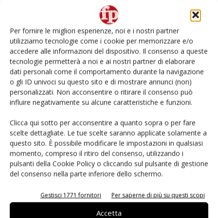
Per fornire le migliori esperienze, noi e i nostri partner
utilizziamo tecnologie come i cookie per memorizzare e/o
accedere alle informazioni del dispositivo. Il consenso a queste
tecnologie permetterà a noi e ai nostri partner di elaborare
dati personali come il comportamento durante la navigazione
o gli ID univoci su questo sito e di mostrare annunci (non)
personalizzati. Non acconsentire o ritirare il consenso può
influire negativamente su alcune caratteristiche e funzioni.
I kaki Divano testati dai consumatori nei
Clicca qui sotto per acconsentire a quanto sopra o per fare
punti vendita Pam
scelte dettagliate. Le tue scelte saranno applicate solamente a
Francesca Baccino
20 Dicembre 2017
questo sito. È possibile modificare le impostazioni in qualsiasi
momento, compreso il ritiro del consenso, utilizzando i
pulsanti della Cookie Policy o cliccando sul pulsante di gestione
del consenso nella parte inferiore dello schermo.
Gestisci 1771 fornitori
Per saperne di più su questi scopi
Accetta