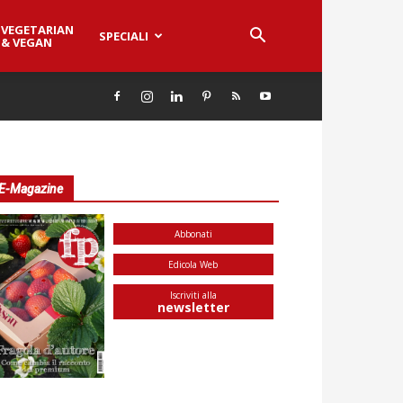
VEGETARIAN
SPECIALI
& VEGAN
E-Magazine
Abbonati
Edicola Web
Iscriviti alla
newsletter