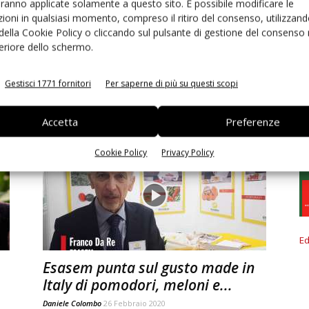
aranno applicate solamente a questo sito. È possibile modificare le
ioni in qualsiasi momento, compreso il ritiro del consenso, utilizzand
 della Cookie Policy o cliccando sul pulsante di gestione del consenso 
feriore dello schermo.
u
Le nuove sfide del pomodoro
Daniele Colombo
-
29 Giugno 2024
Gestisci 1771 fornitori
Per saperne di più su questi scopi
Accetta
Preferenze
Cookie Policy
Privacy Policy
Ed
Esasem punta sul gusto made in
Italy di pomodori, meloni e...
Daniele Colombo
26 Febbraio 2020