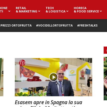
IONE
RETAIL
TECH
HORECA
TI
& MARKETING
& LOGISTICA
& FOOD SERVICE
PREZZI ORTOFRUTTA
#VOCIDELLORTOFRUTTA
#FRESHTALKS
m
Esasem apre in Spagna la sua