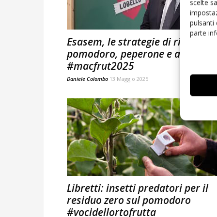
scelte s
impostaz
pulsanti
parte in
Esasem, le strategie di ricerca s
pomodoro, peperone e anguria
#macfrut2025
Daniele Colombo
13 Maggio 2025
Libretti: insetti predatori per il
residuo zero sul pomodoro
#vocidellortofrutta