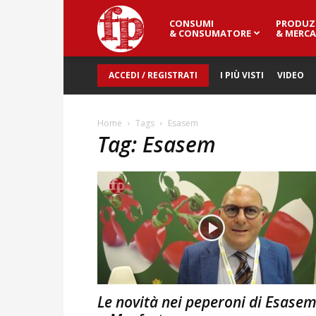
CONSUMI
PRODUZ
Fresh
& CONSUMATORE
& MERCA
ACCEDI / REGISTRATI
I PIÙ VISTI
VIDEO
Point
Home
Tags
Esasem
Tag: Esasem
Magazine
Le novità nei peperoni di Esase