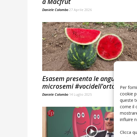
a Macfrut
Daniele Colombo
27 Aprile 2026
Esasem presenta le angurie con
microsemi #vocidell’ortofrutta
Per forni
cookie p
Daniele Colombo
14 Luglio 2025
queste t
come il 
mostrare
influire
Clicca q