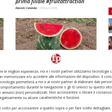
prima filiale #fruitattraction
Daniele Colombo
9 Ottobre 2025
Esasem punta al mercato
spagnolo con Esasem Iberica
re le migliori esperienze, noi e i nostri partner utilizziamo tecnologie
er memorizzare e/o accedere alle informazioni del dispositivo. Il con
Daniele Colombo
-
22 Giugno 2025
ecnologie permetterà a noi e ai nostri partner di elaborare dati person
comportamento durante la navigazione o gli ID univoci su questo sito 
 annunci (non) personalizzati. Non acconsentire o ritirare il consens
 negativamente su alcune caratteristiche e funzioni.
ui sotto per acconsentire a quanto sopra o per fare scelte dettagliate.