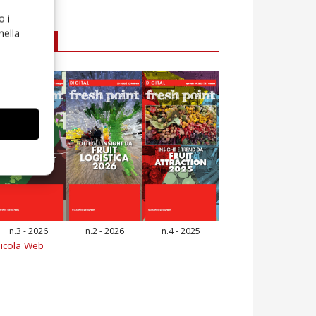
o i
nella
E-magazine
n.3 - 2026
n.2 - 2026
n.4 - 2025
icola Web