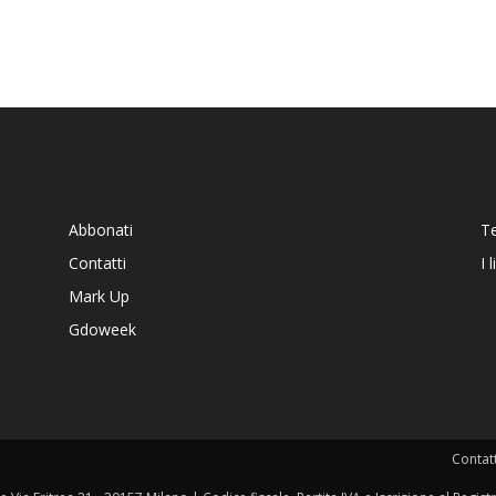
Abbonati
T
Contatti
I 
Mark Up
Gdoweek
Contatt