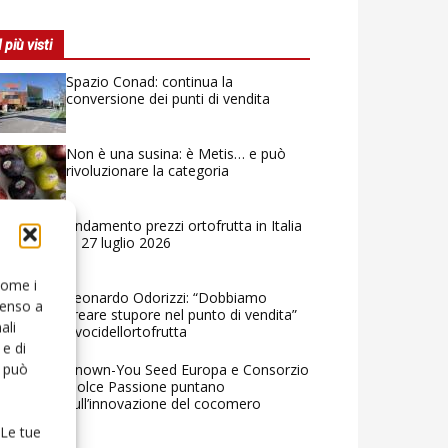
I più visti
Spazio Conad: continua la
conversione dei punti di vendita
Non è una susina: è Metis… e può
rivoluzionare la categoria
Andamento prezzi ortofrutta in Italia
al 27 luglio 2026
 come i
Leonardo Odorizzi: “Dobbiamo
senso a
creare stupore nel punto di vendita”
ali
#vocidellortofrutta
e di
o può
Known-You Seed Europa e Consorzio
Dolce Passione puntano
sull’innovazione del cocomero
 Le tue