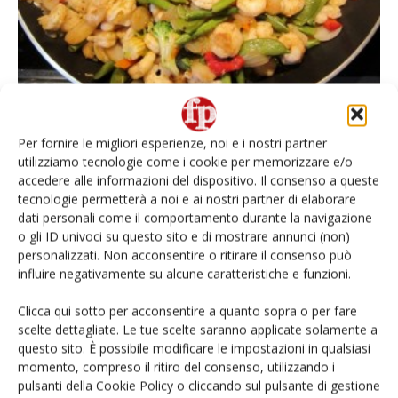
Piatti etnici, nuova nicchia dei surgelati
Per fornire le migliori esperienze, noi e i nostri partner
Francesca Baccino
8 Ottobre 2016
utilizziamo tecnologie come i cookie per memorizzare e/o
accedere alle informazioni del dispositivo. Il consenso a queste
tecnologie permetterà a noi e ai nostri partner di elaborare
E-Magazine
dati personali come il comportamento durante la navigazione
o gli ID univoci su questo sito e di mostrare annunci (non)
Abbonati
personalizzati. Non acconsentire o ritirare il consenso può
influire negativamente su alcune caratteristiche e funzioni.
Edicola Web
Clicca qui sotto per acconsentire a quanto sopra o per fare
Iscriviti alla
newsletter
scelte dettagliate. Le tue scelte saranno applicate solamente a
questo sito. È possibile modificare le impostazioni in qualsiasi
momento, compreso il ritiro del consenso, utilizzando i
pulsanti della Cookie Policy o cliccando sul pulsante di gestione