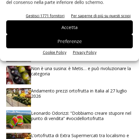
del consenso nella parte inferiore dello schermo.
Gestisci 1771 fornitori
Per saperne di più su questi scopi
Accetta
I più visti
Preferenze
Spazio Conad: continua la conversione dei punti di
vendita
Cookie Policy
Privacy Policy
Non è una susina: è Metis… e può rivoluzionare la
categoria
Andamento prezzi ortofrutta in Italia al 27 luglio
2026
Leonardo Odorizzi: “Dobbiamo creare stupore nel
punto di vendita” #vocidellortofrutta
L’ortofrutta di Extra Supermercati tra localismo e