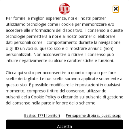
Non è una susina: è Metis… e può rivoluzionare la
categoria
Per fornire le migliori esperienze, noi e i nostri partner
utilizziamo tecnologie come i cookie per memorizzare e/o
L’ortofrutta di Extra Supermercati tra localismo e
accedere alle informazioni del dispositivo. Il consenso a queste
Ai #Repartofresh
tecnologie permetterà a noi e ai nostri partner di elaborare
dati personali come il comportamento durante la navigazione
o gli ID univoci su questo sito e di mostrare annunci (non)
Andamento prezzi ortofrutta in Italia al 27 luglio
2026
personalizzati. Non acconsentire o ritirare il consenso può
influire negativamente su alcune caratteristiche e funzioni.
Leonardo Odorizzi: “Dobbiamo creare stupore nel
Clicca qui sotto per acconsentire a quanto sopra o per fare
punto di vendita” #vocidellortofrutta
scelte dettagliate. Le tue scelte saranno applicate solamente a
questo sito. È possibile modificare le impostazioni in qualsiasi
momento, compreso il ritiro del consenso, utilizzando i
pulsanti della Cookie Policy o cliccando sul pulsante di gestione
del consenso nella parte inferiore dello schermo.
E-magazine
Gestisci 1771 fornitori
Per saperne di più su questi scopi
Accetta