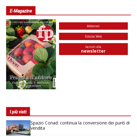
E-Magazine
Abbonati
Edicola Web
Iscriviti alla
newsletter
I più visti
Spazio Conad: continua la conversione dei punti di
vendita