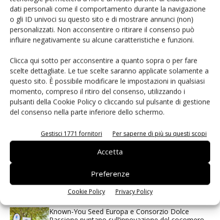
dati personali come il comportamento durante la navigazione
o gli ID univoci su questo sito e di mostrare annunci (non)
personalizzati. Non acconsentire o ritirare il consenso può
influire negativamente su alcune caratteristiche e funzioni.
I più visti
Clicca qui sotto per acconsentire a quanto sopra o per fare
Spazio Conad: continua la conversione dei punti di
scelte dettagliate. Le tue scelte saranno applicate solamente a
vendita
questo sito. È possibile modificare le impostazioni in qualsiasi
momento, compreso il ritiro del consenso, utilizzando i
pulsanti della Cookie Policy o cliccando sul pulsante di gestione
Non è una susina: è Metis… e può rivoluzionare la
del consenso nella parte inferiore dello schermo.
categoria
Gestisci 1771 fornitori
Per saperne di più su questi scopi
Andamento prezzi ortofrutta in Italia al 27 luglio
2026
Accetta
Preferenze
Leonardo Odorizzi: “Dobbiamo creare stupore nel
punto di vendita” #vocidellortofrutta
Cookie Policy
Privacy Policy
Known-You Seed Europa e Consorzio Dolce
Passione puntano sull’innovazione del cocomero