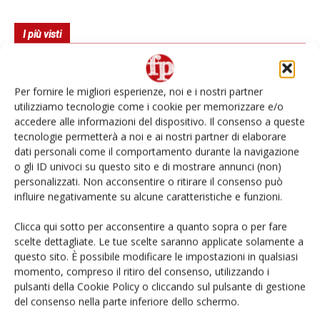
I più visti
Spazio Conad: continua la conversione dei punti di
vendita
Per fornire le migliori esperienze, noi e i nostri partner
utilizziamo tecnologie come i cookie per memorizzare e/o
Non è una susina: è Metis… e può rivoluzionare la
accedere alle informazioni del dispositivo. Il consenso a queste
categoria
tecnologie permetterà a noi e ai nostri partner di elaborare
dati personali come il comportamento durante la navigazione
L’ortofrutta di Extra Supermercati tra localismo e
o gli ID univoci su questo sito e di mostrare annunci (non)
Ai #Repartofresh
personalizzati. Non acconsentire o ritirare il consenso può
influire negativamente su alcune caratteristiche e funzioni.
Andamento prezzi ortofrutta in Italia al 27 luglio
2026
Clicca qui sotto per acconsentire a quanto sopra o per fare
scelte dettagliate. Le tue scelte saranno applicate solamente a
questo sito. È possibile modificare le impostazioni in qualsiasi
Leonardo Odorizzi: “Dobbiamo creare stupore nel
momento, compreso il ritiro del consenso, utilizzando i
punto di vendita” #vocidellortofrutta
pulsanti della Cookie Policy o cliccando sul pulsante di gestione
del consenso nella parte inferiore dello schermo.